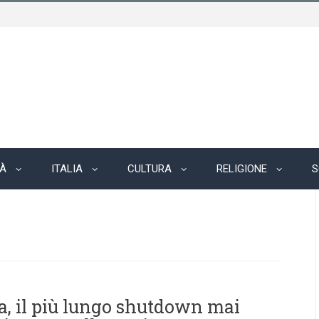
TÀ
ITALIA
CULTURA
RELIGIONE
S
a, il più lungo shutdown mai