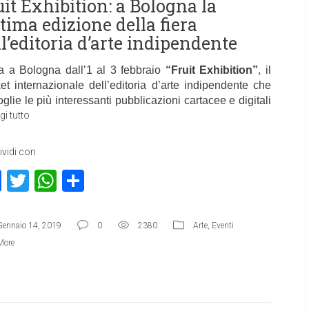
uit Exhibition: a Bologna la
ttima edizione della fiera
ll’editoria d’arte indipendente
a a Bologna dall’1 al 3 febbraio
“Fruit Exhibition”
, il
et internazionale dell’editoria d’arte indipendente che
glie le più interessanti pubblicazioni cartacee e digitali
gi tutto
vidi con
Facebook
Twitter
WhatsApp
Condividi
Gennaio 14, 2019
0
2380
Arte
,
Eventi
More