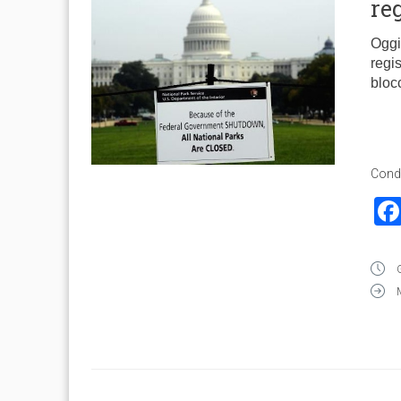
reg
Oggi
regi
bloc
Condi