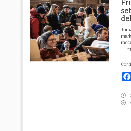
Fr
se
de
Torn
mark
racco
…
Leg
Condi