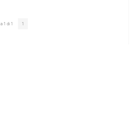
a 1 di 1
1