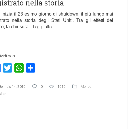
istrato nella storia
 inizia il 23 esimo giorno di shutdown, il più lungo mai
strato nella storia degli Stati Uniti. Tra gli effetti del
co, la chiusura
…
Leggi tutto
vidi con
Facebook
Twitter
WhatsApp
Condividi
Gennaio 14, 2019
0
1919
Mondo
More