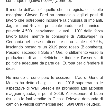
comunque negativo (-0,4%) (
Corriere
).
Il mondo dell’auto è quello che ha registrato il crollo
maggiore. Giovedì Ford ha annunciato tagli di posti di
lavoro che potrebbero includere la chiusura di impianti,
Jaguar Land Rover – principale produttore britannico –
prevede 4.500 licenziamenti, quasi il 10% della forza
lavoro totale, mentre le consegne di Volkswagen in
Germania nel mese di dicembre sono calate del 7,6%,
lasciando presagire un 2019 poco roseo (
Bloomberg
).
Pesano, secondo
Il Sole 24 Ore
, lo slittamento verso la
produzione di auto elettriche e ibride e l’assenza di
politiche adeguate da parte dell’Europa per difendere il
diesel.
Ne mondo ci sono però le eccezioni. L’ad di General
Motors ha detto che gli utili del 2018 supereranno le
aspettative di Wall Street e ha promesso agli azionisti
maggiori guadagni per il 2019. A sostenere il buon
risultato le forti vendite in Cina e l’elevata domanda di
camion e veicoli commerciali negli Stati Uniti (
Reuters
).