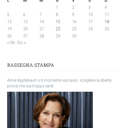
L
M
M
G
V
S
D
1
2
3
4
5
6
7
8
9
10
11
12
13
14
15
16
17
18
19
20
21
22
23
24
25
26
27
28
29
30
« Ott
Dic »
RASSEGNA STAMPA
Anne Applebaum e il momento europeo: scegliere la libertà
prima che sia troppo tardi