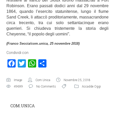
resistere al fianco dei Sioux furono massacrati a Fort
Robinson. Erano passati dodici anni dal 29 novembre
1864, quando l’esercito statunitense, lungo il fiume
Sand Creek, li attaccò proditoriamente, massacrandone
circa trecento, tra cui solo settantacinque erano
guerrieri. Si chiudeva tristemente la storia degli
Cheyenne, “il popolo degli uomini”.
(Franco Seccia/com.unica, 25 novembre 2018)
Condividi con
Facebook
Twitter
WhatsApp
Condividi
Image
Com.Unica
Novembre 25, 2018
49699
No Comments
Accadde Oggi
COM.UNICA