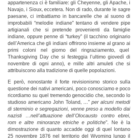
appartenenza ci è familiare: gli Cheyenne, gli Apache, i
Navajo, i Sioux, eccetera. Non di rado, durante le sagre
paesane, ci imbattiamo in bancarelle che al suono di
improbabili “melodie indiane” tentano di vendere pipe
artigianali che si pretende provenienti da famiglie
indiane, oppure penne di “turkey” (il tacchino originario
dell’America che gli indiani offrirono insieme al grano ai
primi coloni nel giorno del ringraziamento, quel
Thanksgiving Day che si festeggia l’ultimo giovedì di
novembre di ogni anno), e mille altri amuleti che si
attribuiscono alla tradizione di quelle popolazioni.
E però, nonostante il forte revisionismo storico sulla
questione dei nativi americani, poco conosciamo e poco
ricordiamo su quel tremendo genocidio che, secondo lo
studioso americano John Toland, …”
per alcuni metodi
di sterminio e segregazioni, venne preso a modello dai
nazisti …nell’attuazione dell’Olocausto contro ebrei,
rom e altre minoranze etniche e politiche
”. Ne è la
dimostrazione di quanto accadde oggi di quel lontano
25 novembre 1876 nel territorio del Wyoming lungo il