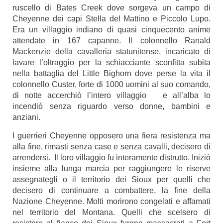
ruscello di Bates Creek dove sorgeva un campo di
Cheyenne dei capi Stella del Mattino e Piccolo Lupo.
Era un villaggio indiano di quasi cinquecento anime
attendate in 167 capanne. Il colonnello Ranald
Mackenzie della cavalleria statunitense, incaricato di
lavare l’oltraggio per la schiacciante sconfitta subita
nella battaglia del Little Bighorn dove perse la vita il
colonnello Custer, forte di 1000 uomini al suo comando,
di notte accerchiò l’intero villaggio e all’alba lo
incendiò senza riguardo verso donne, bambini e
anziani.
I guerrieri Cheyenne opposero una fiera resistenza ma
alla fine, rimasti senza case e senza cavalli, decisero di
arrendersi. Il loro villaggio fu interamente distrutto. Iniziò
insieme alla lunga marcia per raggiungere le riserve
assegnategli o il territorio dei Sioux per quelli che
decisero di continuare a combattere, la fine della
Nazione Cheyenne. Molti morirono congelati e affamati
nel territorio del Montana. Quelli che scelsero di