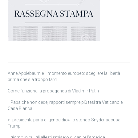
Anne Applebaum e il momento europeo: scegliere la libertà
prima che sia troppo tardi
Come funziona la propaganda di Vladimir Putin
Il Papa che non cede, rapporti sempre più tesi tra Vaticano e
Casa Bianca
«Il presidente parla di genocidio»: lo storico Snyder accusa
Trump
Il giorno in cui gli alleati smisero di capire l’America