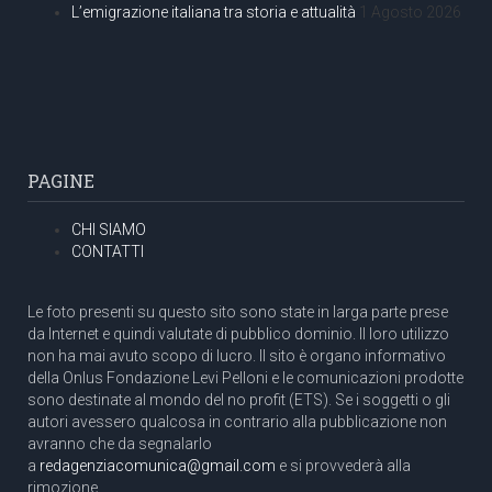
L’emigrazione italiana tra storia e attualità
1 Agosto 2026
PAGINE
CHI SIAMO
CONTATTI
Le foto presenti su questo sito sono state in larga parte prese
da Internet e quindi valutate di pubblico dominio. Il loro utilizzo
non ha mai avuto scopo di lucro. Il sito è organo informativo
della Onlus Fondazione Levi Pelloni e le comunicazioni prodotte
sono destinate al mondo del no profit (ETS). Se i soggetti o gli
autori avessero qualcosa in contrario alla pubblicazione non
avranno che da segnalarlo
a
redagenziacomunica@gmail.com
e si provvederà alla
rimozione.