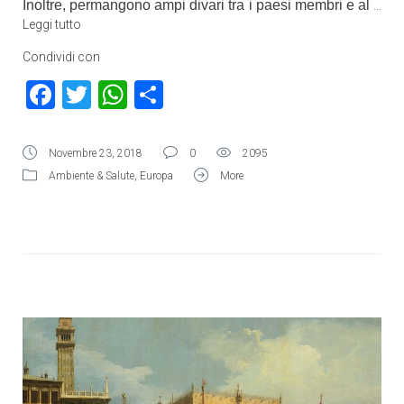
Inoltre, permangono ampi divari tra i paesi membri e al
…
Leggi tutto
Condividi con
Facebook
Twitter
WhatsApp
Condividi
Novembre 23, 2018
0
2095
Ambiente & Salute
,
Europa
More