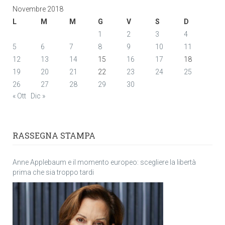
Novembre 2018
L
M
M
G
V
S
D
1
2
3
4
5
6
7
8
9
10
11
12
13
14
15
16
17
18
19
20
21
22
23
24
25
26
27
28
29
30
« Ott
Dic »
RASSEGNA STAMPA
Anne Applebaum e il momento europeo: scegliere la libertà
prima che sia troppo tardi