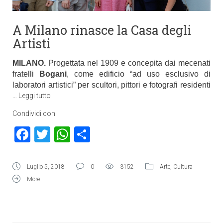
A Milano rinasce la Casa degli
Artisti
MILANO.
Progettata nel 1909 e concepita dai mecenati
fratelli
Bogani
, come edificio “ad uso esclusivo di
laboratori artistici” per scultori, pittori e fotografi residenti
…
Leggi tutto
Condividi con
Facebook
Twitter
WhatsApp
Condividi
Luglio 5, 2018
0
3152
Arte
,
Cultura
More