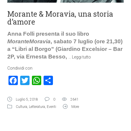
Morante & Moravia, una storia
d’amore
Anna Folli presenta il suo libro
MoranteMoravia
, sabato 7 luglio (ore 21,30)
a “Libri al Borgo” (Giardino Excelsior – Bar
2P, via Ernesta Besso,
…
Leggi tutto
Condividi con
Facebook
Twitter
WhatsApp
Condividi
Luglio 5, 2018
0
2641
Cultura
,
Letteratura
,
Eventi
More