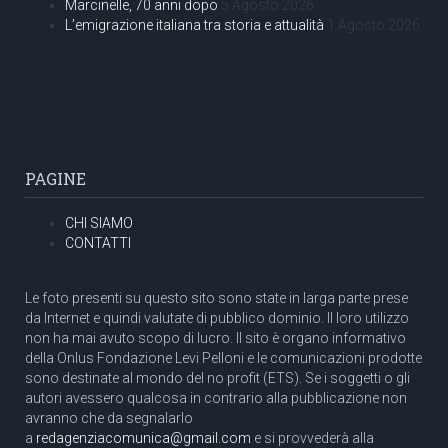
Marcinelle, 70 anni dopo
5 Agosto 2026
L’emigrazione italiana tra storia e attualità
1 Agosto 2026
PAGINE
CHI SIAMO
CONTATTI
Le foto presenti su questo sito sono state in larga parte prese
da Internet e quindi valutate di pubblico dominio. Il loro utilizzo
non ha mai avuto scopo di lucro. Il sito è organo informativo
della Onlus Fondazione Levi Pelloni e le comunicazioni prodotte
sono destinate al mondo del no profit (ETS). Se i soggetti o gli
autori avessero qualcosa in contrario alla pubblicazione non
avranno che da segnalarlo
a
redagenziacomunica@gmail.com
e si provvederà alla