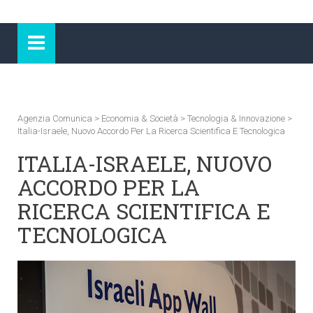
Agenzia Comunica
>
Economia & Società
>
Tecnologia & Innovazione
>
Italia-Israele, Nuovo Accordo Per La Ricerca Scientifica E Tecnologica
ITALIA-ISRAELE, NUOVO
ACCORDO PER LA
RICERCA SCIENTIFICA E
TECNOLOGICA