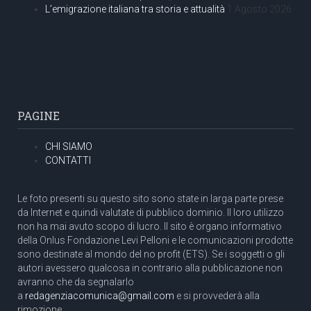
L’emigrazione italiana tra storia e attualità
1 Agosto 2026
PAGINE
CHI SIAMO
CONTATTI
Le foto presenti su questo sito sono state in larga parte prese
da Internet e quindi valutate di pubblico dominio. Il loro utilizzo
non ha mai avuto scopo di lucro. Il sito è organo informativo
della Onlus Fondazione Levi Pelloni e le comunicazioni prodotte
sono destinate al mondo del no profit (ETS). Se i soggetti o gli
autori avessero qualcosa in contrario alla pubblicazione non
avranno che da segnalarlo
a
redagenziacomunica@gmail.com
e si provvederà alla
rimozione.