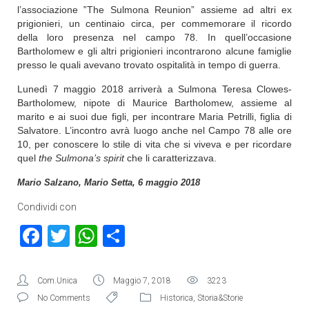
l’associazione ‟The Sulmona Reunion” assieme ad altri ex
prigionieri, un centinaio circa, per commemorare il ricordo
della loro presenza nel campo 78. In quell’occasione
Bartholomew e gli altri prigionieri incontrarono alcune famiglie
presso le quali avevano trovato ospitalità in tempo di guerra.
Lunedì 7 maggio 2018 arriverà a Sulmona Teresa Clowes-
Bartholomew, nipote di Maurice Bartholomew, assieme al
marito e ai suoi due figli, per incontrare Maria Petrilli, figlia di
Salvatore. L’incontro avrà luogo anche nel Campo 78 alle ore
10, per conoscere lo stile di vita che si viveva e per ricordare
quel
the Sulmona’s spirit
che li caratterizzava.
Mario Salzano,
Mario Setta, 6 maggio 2018
Condividi con
Facebook
Twitter
WhatsApp
Condividi
Com.Unica
Maggio 7, 2018
3223
No Comments
Historica
,
Storia&Storie