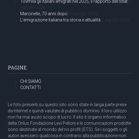
109mila gli italiani emigrati nel 2025, il rapporto dell’Istat
5
Agosto 2026
Marcinelle, 70 anni dopo
5 Agosto 2026
L’emigrazione italiana tra storia e attualità
1 Agosto 2026
PAGINE
CHI SIAMO
CONTATTI
Le foto presenti su questo sito sono state in larga parte prese
da Internet e quindi valutate di pubblico dominio. Il loro utilizzo
non ha mai avuto scopo di lucro. Il sito è organo informativo
della Onlus Fondazione Levi Pelloni e le comunicazioni prodotte
sono destinate al mondo del no profit (ETS). Se i soggetti o gli
autori avessero qualcosa in contrario alla pubblicazione non