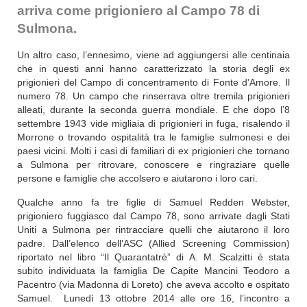
arriva come prigioniero al Campo 78 di
Sulmona.
Un altro caso, l’ennesimo, viene ad aggiungersi alle centinaia
che in questi anni hanno caratterizzato la storia degli ex
prigionieri del Campo di concentramento di Fonte d’Amore. Il
numero 78. Un campo che rinserrava oltre tremila prigionieri
alleati, durante la seconda guerra mondiale. E che dopo l’8
settembre 1943 vide migliaia di prigionieri in fuga, risalendo il
Morrone o trovando ospitalità tra le famiglie sulmonesi e dei
paesi vicini. Molti i casi di familiari di ex prigionieri che tornano
a Sulmona per ritrovare, conoscere e ringraziare quelle
persone e famiglie che accolsero e aiutarono i loro cari.
Qualche anno fa tre figlie di Samuel Redden Webster,
prigioniero fuggiasco dal Campo 78, sono arrivate dagli Stati
Uniti a Sulmona per rintracciare quelli che aiutarono il loro
padre. Dall’elenco dell’ASC (Allied Screening Commission)
riportato nel libro “Il Quarantatrè” di A. M. Scalzitti è stata
subito individuata la famiglia De Capite Mancini Teodoro a
Pacentro (via Madonna di Loreto) che aveva accolto e ospitato
Samuel. Lunedì 13 ottobre 2014 alle ore 16, l’incontro a