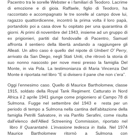
Pacentro tra le sorelle Webster e i familiari di Teodoro. Lacrime
di emozione e di gioia. Raffaele, figlio di Teodoro, ha
raccontato e accompagnato le tre sorelle al campo dove lui,
ragazzo quattordicenne, incontrò la prima volta il loro papà,
portandolo poi a casa dove fu ospitato per una quarantina di
giorni. Ai primi di novembre del 1943, insieme ad un gruppo di
ex prigionieri, partiti dal fondovalle di Pacentro, Samuel
affronta il sentiero della libertà andando a raggiungere gli
Alleati. Un altro caso è quello del nipote di
Umbert O’ Perry
,
arrivato da San Diego, negli Stati Uniti, che ritrovò la storia di
suo nonno nascosto per nove mesi presso la famiglia Del
Monte, in via Pola. La testimonianza di Maria Vincenza Del
Monte è riportata nel libro “E si divisero il pane che non c’era”.
Oggi l’ennesimo caso. Quello di Maurice Bartholomew, classe
1915, soldato della Royal Tank Regiment. C
atturato in Nord
Africa il 2 aprile 1941 giunge come prigioniero al Campo 78 di
Sulmona. Fugge nel settembre del 1943 e resta per un
periodo di tempo a Sulmona nella cantina dell’abitazione della
famiglia Petrilli Salvatore, in via Panfilo Serafini, come risulta
dall’elenco dell’Allied Sctreening Commission, riportato nel
libro
Il Quarantatrè. L’invasione tedesca in Italia
. Nel 1974
Maurice Bartholomew ritornò a Sulmona con