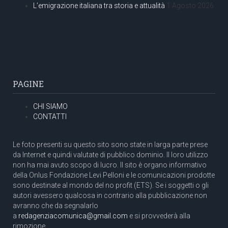
L’emigrazione italiana tra storia e attualità
1 Agosto 2026
PAGINE
CHI SIAMO
CONTATTI
Le foto presenti su questo sito sono state in larga parte prese
da Internet e quindi valutate di pubblico dominio. Il loro utilizzo
non ha mai avuto scopo di lucro. Il sito è organo informativo
della Onlus Fondazione Levi Pelloni e le comunicazioni prodotte
sono destinate al mondo del no profit (ETS). Se i soggetti o gli
autori avessero qualcosa in contrario alla pubblicazione non
avranno che da segnalarlo
a
redagenziacomunica@gmail.com
e si provvederà alla
rimozione.