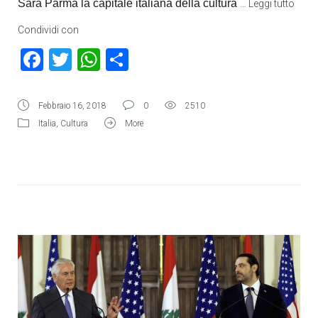
Sarà Parma la capitale italiana della cultura
…
Leggi tutto
Condividi con
Facebook
Twitter
WhatsApp
Condividi
Febbraio 16, 2018
0
2510
Italia
,
Cultura
More