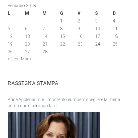
Febbraio 2018
L
M
M
G
V
S
D
1
2
3
4
5
6
7
8
9
10
11
12
13
14
15
16
17
18
19
20
21
22
23
24
25
26
27
28
« Gen
Mar »
RASSEGNA STAMPA
Anne Applebaum e il momento europeo: scegliere la libertà
prima che sia troppo tardi