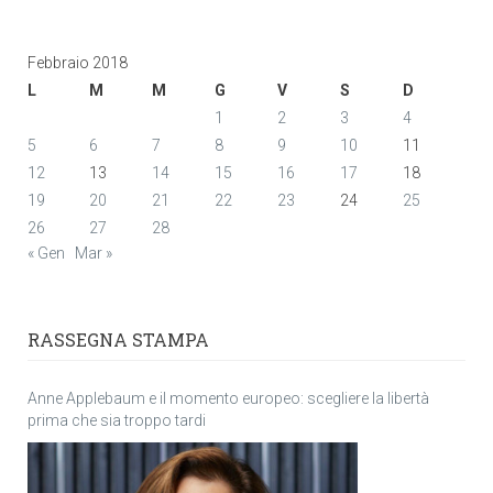
Febbraio 2018
L
M
M
G
V
S
D
1
2
3
4
5
6
7
8
9
10
11
12
13
14
15
16
17
18
19
20
21
22
23
24
25
26
27
28
« Gen
Mar »
RASSEGNA STAMPA
Anne Applebaum e il momento europeo: scegliere la libertà
prima che sia troppo tardi