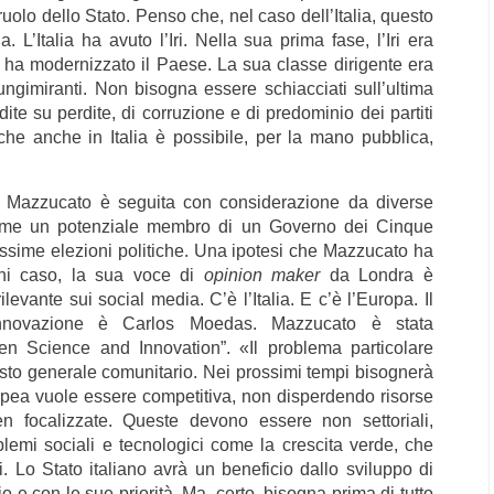
ruolo dello Stato. Penso che, nel caso dell’Italia, questo
 L’Italia ha avuto l’Iri. Nella sua prima fase, l’Iri era
 ha modernizzato il Paese. La sua classe dirigente era
ngimiranti. Non bisogna essere schiacciati sull’ultima
dite su perdite, di corruzione e di predominio dei partiti
che anche in Italia è possibile, per la mano pubblica,
co, Mazzucato è seguita con considerazione da diverse
a come un potenziale membro di un Governo dei Cinque
rossime elezioni politiche. Una ipotesi che Mazzucato ha
ogni caso, la sua voce di
opinion maker
da Londra è
levante sui social media. C’è l’Italia. E c’è l’Europa. Il
innovazione è Carlos Moedas. Mazzucato è stata
en Science and Innovation”. «Il problema particolare
esto generale comunitario. Nei prossimi tempi bisognerà
uropea vuole essere competitiva, non disperdendo risorse
n focalizzate. Queste devono essere non settoriali,
lemi sociali e tecnologici come la crescita verde, che
li. Lo Stato italiano avrà un beneficio dallo sviluppo di
o e con le sue priorità. Ma, certo, bisogna prima di tutto