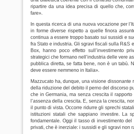
ripartire da una idea precisa di quello che, c
fare».
In questa ricerca di una nuova vocazione per l’I
in forme diverse rispetto a quelle finora assunte
continua a essere troppo basato sui sussidi e sugl
fra Stato e industria. Gli sgravi fiscali sulla R&
Box, hanno poco effetto sull’investimento pr
strategici che formano nell’industria delle vere a
pubblica diretta, se fatta bene, non è un tabù. 
deve essere nemmeno in Italia».
Mazzucato ha, dunque, una visione dissonante risp
della riduzione del debito il perno del discorso pu
che in Germania, ma senza crescita il rapporto 
l’assenza della crescita. E, senza la crescita, no
il punto di vista. Occorre ridurre gli sprechi sta
istituzioni statali che sappiano investire. La 
fondamentale. Oggi il tasso di investimento de
privati, che è inerziale: i sussidi e gli sgravi no