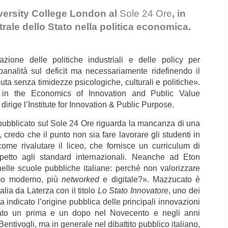
iversity College London al
Sole 24 Ore
, in
ntrale dello Stato nella politica economica.
zione delle politiche industriali e delle policy per
banalità sul deficit ma necessariamente ridefinendo il
uta senza timidezze psicologiche, culturali e politiche».
r in the Economics of Innovation and Public Value
irige l’Institute for Innovation & Public Purpose.
 pubblicato sul Sole 24 Ore
riguarda la mancanza di una
 credo che il punto non sia fare lavorare gli studenti in
e rivalutare il liceo, che fornisce un curriculum di
spetto agli standard internazionali. Neanche ad Eton
nelle scuole pubbliche italiane: perché non valorizzare
ismo moderno, più
networked
e digitale?». Mazzucato è
Italia da Laterza con il titolo
Lo Stato Innovatore
, uno dei
 ha indicato l’origine pubblica delle principali innovazioni
ato un prima e un dopo nel Novecento e negli anni
entivogli, ma in generale nel dibattito pubblico italiano,