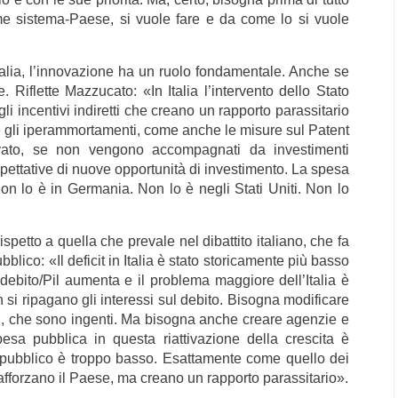
ome sistema-Paese, si vuole fare e da come lo si vuole
talia, l’innovazione ha un ruolo fondamentale. Anche se
. Riflette Mazzucato: «In Italia l’intervento dello Stato
i incentivi indiretti che creano un rapporto parassitario
S e gli iperammortamenti, come anche le misure sul Patent
ivato, se non vengono accompagnati da investimenti
spettative di nuove opportunità di investimento. La spesa
Non lo è in Germania. Non lo è negli Stati Uniti. Non lo
etto a quella che prevale nel dibattito italiano, che fa
bblico: «Il deficit in Italia è stato storicamente più basso
debito/Pil aumenta e il problema maggiore dell’Italia è
n si ripagano gli interessi sul debito. Bisogna modificare
tali, che sono ingenti. Ma bisogna anche creare agenzie e
spesa pubblica in questa riattivazione della crescita è
l pubblico è troppo basso. Esattamente come quello dei
n rafforzano il Paese, ma creano un rapporto parassitario».