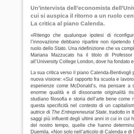
Un’intervista dell’economista dell’Un
cui si auspica il ritorno a un ruolo ce
La critica al piano Calenda.
«Ritengo che qualunque ipotesi di riconfigura
l’innovazione debbano ripartire non ripetendo 
ruolo dello Stato. Una ridefinizione che va compi
Mariana Mazzucato ha il titolo di Professo
all’University College London, dove ha fondato e d
La sua critica verso
il piano Calenda-Bentivogli
nuova visione: «Sul rapporto fra scuola e lavoro,
esperienze come McDonald’s, ma pensare a com
enorme qualità e di dissonante originalità ri
studiano filosofia e storia dell’arte bene come 
questa specificità nel contesto di un capital
autrice di
The Entrepreneurial State
, tradotto in 
saggi più influenti degli ultimi anni in cui in cui
del nostro tempo, quelle che hanno determin
Duemila. «Non solo nell’articolo di Calenda e di B