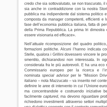
credo che sia sottovalutato, se non trascurato, il 
sia anche in contraddizione con la nostra Storia.
pubblica ma indipendente dal sistema politico e
composta da manager competenti, efficienti e lu
fase dell’economia pubblica italiana, fatta di per
della Prima Repubblica. La prima Iri dimostra 
essere visionaria ed efficace».
Nell’attuale ricomposizione del quadro politi
formazioni politiche. Alcuni l’hanno indicat
Stelle, qualora i Grillini dovessero vincere le p
smentito, dichiarandosi non interessata. In 
considerata fra le più autorevoli. E ha una eco ri
Commissario europeo per la ricerca e l’
nominata
special advisor
per le “Mission Driv
italiano – nota Mazzucato – va inserito nel cont
definire le aree di intervento in cui l’Unione e
ma concentrandole e costruendo iniziative be
facilmente
captured
, ma devono riguardare prob
richiedono investimenti attraverso settori multip
una dialettica coerente con il contesto comunitari