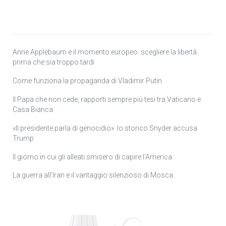
Anne Applebaum e il momento europeo: scegliere la libertà
prima che sia troppo tardi
Come funziona la propaganda di Vladimir Putin
Il Papa che non cede, rapporti sempre più tesi tra Vaticano e
Casa Bianca
«Il presidente parla di genocidio»: lo storico Snyder accusa
Trump
Il giorno in cui gli alleati smisero di capire l’America
La guerra all’Iran e il vantaggio silenzioso di Mosca