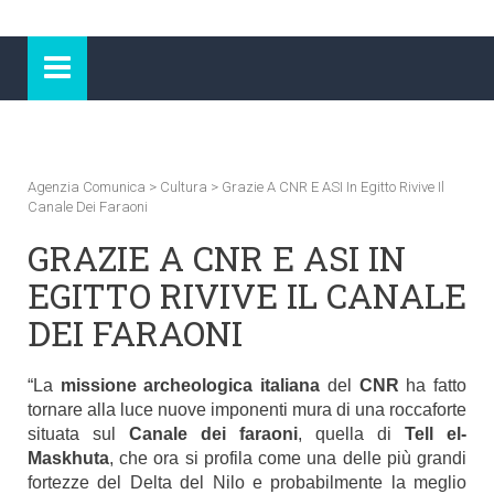
Agenzia Comunica
>
Cultura
>
Grazie A CNR E ASI In Egitto Rivive Il
Canale Dei Faraoni
GRAZIE A CNR E ASI IN
EGITTO RIVIVE IL CANALE
DEI FARAONI
“La
missione archeologica italiana
del
CNR
ha fatto
tornare alla luce nuove imponenti mura di una roccaforte
situata sul
Canale dei faraoni
, quella di
Tell el-
Maskhuta
, che ora si profila come una delle più grandi
fortezze del Delta del Nilo e probabilmente la meglio