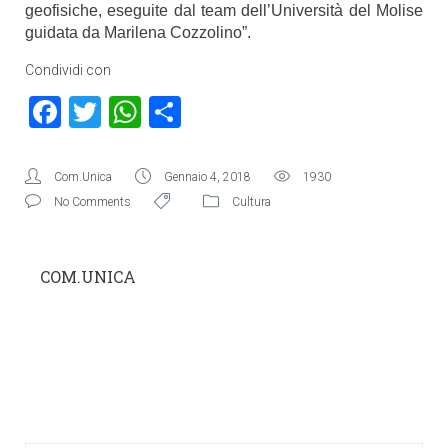
geofisiche, eseguite dal team dell’Università del Molise
guidata da Marilena Cozzolino”.
Condividi con
Facebook
Twitter
WhatsApp
Condividi
Com.Unica
Gennaio 4, 2018
1930
No Comments
Cultura
COM.UNICA