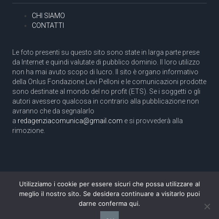
CHI SIAMO
CONTATTI
Le foto presenti su questo sito sono state in larga parte prese
da Internet e quindi valutate di pubblico dominio. Il loro utilizzo
non ha mai avuto scopo di lucro. Il sito è organo informativo
della Onlus Fondazione Levi Pelloni e le comunicazioni prodotte
sono destinate al mondo del no profit (ETS). Se i soggetti o gli
autori avessero qualcosa in contrario alla pubblicazione non
avranno che da segnalarlo
a
redagenziacomunica@gmail.com
e si provvederà alla
rimozione.
Utilizziamo i cookie per essere sicuri che possa utilizzare al
Copyright 2003 com.unica - Tutti i diritti riservati
meglio il nostro sito. Se desidera continuare a visitarlo puoi
Aut. Tribunale di Roma N. 466/2003 dell'11/11/2003
darne conferma qui.
Direttore responsabile: Pino Pelloni [direttore@agenziacomunica.net]