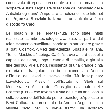
conservata di epoca precedente a quella romana. La
scoperta è stata segnalata di recente dal Ministero delle
Antichità egiziano”. A riportare la notizia è il sito Internet
dell’
Agenzia Spaziale Italiana
in un articolo a firma
di
Rodolfo Calò
.
Le indagini a Tell el-Maskhuta sono state infatti
realizzate tramite tecnologie avanzate, a partire dal
telerilevamento satellitare, condotto in particolare grazie
ai dati Cosmo-SkyMed dell’Agenzia Spaziale Italiana.
“Tell el-Maskhuta”, spiega Calò, “si trova a nord-est della
capitale egiziana, lungo il canale di Ismailia, e già alla
fine dell’800 vi era nota l’esistenza di una grande cinta
muraria quadrangolare mai ben documentata. Ancora
all’inizio dei lavori di scavo della “Multidisciplinary
Egyptological Mission” dell’Istituto di Studi sul
Mediterraneo Antico del Consiglio nazionale delle
ricerche (Cnr) – che lavora sul sito da alcuni anni, con la
collaborazione dell’Istituto per le Tecnologie Applicate ai
Beni Culturali rappresentato da Andrea Angelini – era
visibile “solo per un breve tratto”, ha ricordato