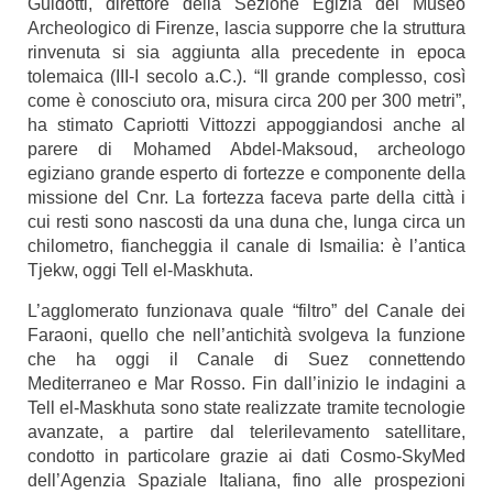
Guidotti, direttore della Sezione Egizia del Museo
Archeologico di Firenze, lascia supporre che la struttura
rinvenuta si sia aggiunta alla precedente in epoca
tolemaica (III-I secolo a.C.).
“Il grande complesso, così
come è conosciuto ora, misura circa 200 per 300 metri”,
ha stimato Capriotti Vittozzi appoggiandosi anche al
parere di Mohamed Abdel-Maksoud, archeologo
egiziano grande esperto di fortezze e componente della
missione del Cnr. La fortezza faceva parte della città i
cui resti sono nascosti da una duna che, lunga circa un
chilometro, fiancheggia il canale di Ismailia: è l’antica
Tjekw, oggi Tell el-Maskhuta.
L’agglomerato funzionava quale “filtro” del Canale dei
Faraoni, quello che nell’antichità svolgeva la funzione
che ha oggi il Canale di Suez connettendo
Mediterraneo e Mar Rosso. Fin dall’inizio le indagini a
Tell el-Maskhuta sono state realizzate tramite tecnologie
avanzate, a partire dal telerilevamento satellitare,
condotto in particolare grazie ai dati Cosmo-SkyMed
dell’Agenzia Spaziale Italiana, fino alle prospezioni