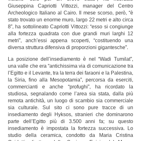
Giuseppina Capriotti Vittozzi, manager del Centro
Archeologico Italiano al Cairo. Il mese scorso, però, “è
stato trovato un enorme muro, largo 22 metri e alto circa
8”, ha sottolineato Capriotti Vittozzi: “esso si congiunge
alla fortezza quadrata con due grandi muri larghi 12
metri”, anch’essi appena scoperti, “costituendo una
diversa struttura difensiva di proporzioni gigantesche”.
La posizione dell’insediamento è nel “Wadi Tumilat”,
una valle che era “antichissima via di comunicazione tra
l’Egitto e il Levante, tra la terra dei faraoni e la Palestina,
la Siria, fino alla Mesopotamia”, percorsa da eserciti,
commercianti e anche “profughi”, ha ricordato la
studiosa, segnalando come l’area sia stata, dalla più
remota antichità, un luogo di scambio sia commerciale
sia culturale. Sul sito ci sono pure tracce di un
insediamento degli Hyksos, stranieri che dominarono
parte dell’Egitto più di 3.500 anni fa; su questo
insediamento è impostata la fortezza successiva. Lo
studio della ceramica, condotto da Maria Cristina