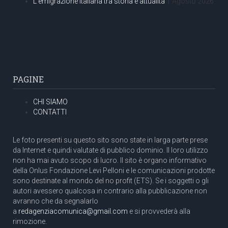
L’emigrazione italiana tra storia e attualità
1 Agosto 2026
PAGINE
CHI SIAMO
CONTATTI
Le foto presenti su questo sito sono state in larga parte prese
da Internet e quindi valutate di pubblico dominio. Il loro utilizzo
non ha mai avuto scopo di lucro. Il sito è organo informativo
della Onlus Fondazione Levi Pelloni e le comunicazioni prodotte
sono destinate al mondo del no profit (ETS). Se i soggetti o gli
autori avessero qualcosa in contrario alla pubblicazione non
avranno che da segnalarlo
a
redagenziacomunica@gmail.com
e si provvederà alla
rimozione.