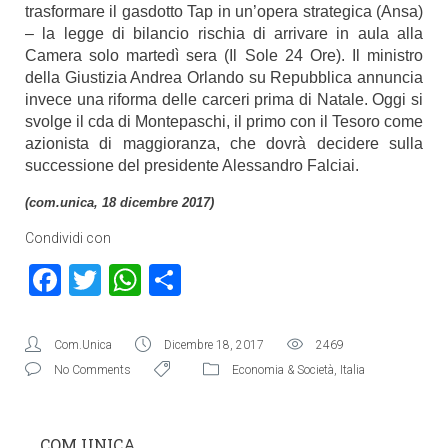
trasformare il gasdotto Tap in un’opera strategica (Ansa)
– la legge di bilancio rischia di arrivare in aula alla
Camera solo martedì sera (Il Sole 24 Ore). Il ministro
della Giustizia Andrea Orlando su Repubblica annuncia
invece una riforma delle carceri prima di Natale.
Oggi si
svolge il cda di Montepaschi, il primo con il Tesoro come
azionista di maggioranza, che dovrà decidere sulla
successione del presidente Alessandro Falciai.
(com.unica, 18 dicembre 2017)
Condividi con
Facebook
Twitter
WhatsApp
Condividi
Com.Unica
Dicembre 18, 2017
2469
No Comments
Economia & Società
,
Italia
COM.UNICA