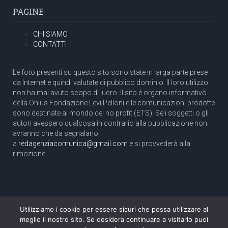
PAGINE
CHI SIAMO
CONTATTI
Le foto presenti su questo sito sono state in larga parte prese
da Internet e quindi valutate di pubblico dominio. Il loro utilizzo
non ha mai avuto scopo di lucro. Il sito è organo informativo
della Onlus Fondazione Levi Pelloni e le comunicazioni prodotte
sono destinate al mondo del no profit (ETS). Se i soggetti o gli
autori avessero qualcosa in contrario alla pubblicazione non
avranno che da segnalarlo
a
redagenziacomunica@gmail.com
e si provvederà alla
rimozione.
Utilizziamo i cookie per essere sicuri che possa utilizzare al
Copyright 2003 com.unica - Tutti i diritti riservati
meglio il nostro sito. Se desidera continuare a visitarlo puoi
Aut. Tribunale di Roma N. 466/2003 dell'11/11/2003