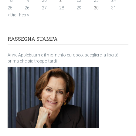
18
19
20
21
22
23
24
25
26
27
28
29
30
31
« Dic
Feb »
RASSEGNA STAMPA
Anne Applebaum e il momento europeo: scegliere la libertà
prima che sia troppo tardi