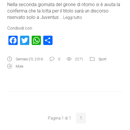
Nella seconda giornata del girone di ritorno si è avuta la
conferma che la lotta per il titolo sarà un discorso
riservato solo a Juventus
…
Leggi tutto
Condividi con
Facebook
Twitter
WhatsApp
Condividi
Gennaio 25, 2016
0
2271
Sport
More
Pagina 1 di 1
1