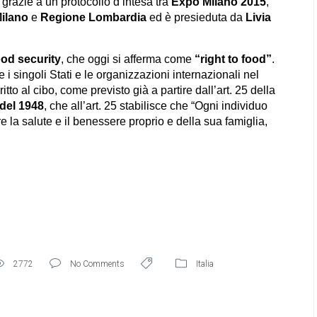
 grazie a un protocollo d’intesa tra
Expo Milano 2015
,
ilano
e
Regione Lombardia
ed è presieduta da
Livia
ood security
, che oggi si afferma come
“right to food”
.
re i singoli Stati e le organizzazioni internazionali nel
itto al cibo, come previsto già a partire dall’art. 25 della
 del 1948
, che all’art. 25 stabilisce che “Ogni individuo
ire la salute e il benessere proprio e della sua famiglia,
2772
No Comments
Italia