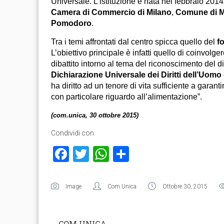
Universale. L’istituzione è nata nel febbraio 2014
Camera di Commercio di Milano
,
Comune di M
Pomodoro
.
Tra i temi affrontati dal centro spicca quello del
f
L’obiettivo principale è infatti quello di coinvolge
dibattito intorno al tema del riconoscimento del dir
Dichiarazione Universale dei Diritti dell’Uomo
ha diritto ad un tenore di vita sufficiente a garant
con particolare riguardo all’alimentazione”.
(com.unica, 30 ottobre 2015)
Condividi con
Facebook
Twitter
WhatsApp
Condividi
Image
Com.Unica
Ottobre 30, 2015
COM.UNICA