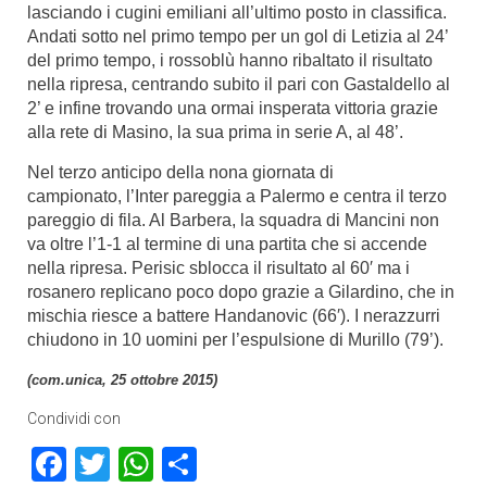
lasciando i cugini emiliani all’ultimo posto in classifica.
Andati sotto nel primo tempo per un gol di Letizia al 24’
del primo tempo, i rossoblù hanno ribaltato il risultato
nella ripresa, centrando subito il pari con Gastaldello al
2’ e infine trovando una ormai insperata vittoria grazie
alla rete di Masino, la sua prima in serie A, al 48’.
Nel terzo anticipo della nona giornata di
campionato, l’Inter pareggia a Palermo e centra il terzo
pareggio di fila. Al Barbera, la squadra di Mancini non
va oltre l’1-1 al termine di una partita che si accende
nella ripresa. Perisic sblocca il risultato al 60′ ma i
rosanero replicano poco dopo grazie a Gilardino, che in
mischia riesce a battere Handanovic (66′). I nerazzurri
chiudono in 10 uomini per l’espulsione di Murillo (79’).
(com.unica, 25 ottobre 2015)
Condividi con
Facebook
Twitter
WhatsApp
Condividi