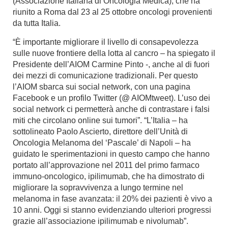
(Associazione Italiana di Oncologia Medica), che ha
riunito a Roma dal 23 al 25 ottobre oncologi provenienti
da tutta Italia.
“È importante migliorare il livello di consapevolezza
sulle nuove frontiere della lotta al cancro – ha spiegato il
Presidente dell’AIOM Carmine Pinto -, anche al di fuori
dei mezzi di comunicazione tradizionali. Per questo
l’AIOM sbarca sui social network, con una pagina
Facebook e un profilo Twitter (@ AIOMtweet). L’uso dei
social network ci permetterà anche di contrastare i falsi
miti che circolano online sui tumori”. “L’Italia – ha
sottolineato Paolo Ascierto, direttore dell’Unità di
Oncologia Melanoma del ‘Pascale’ di Napoli – ha
guidato le sperimentazioni in questo campo che hanno
portato all’approvazione nel 2011 del primo farmaco
immuno-oncologico, ipilimumab, che ha dimostrato di
migliorare la sopravvivenza a lungo termine nel
melanoma in fase avanzata: il 20% dei pazienti è vivo a
10 anni. Oggi si stanno evidenziando ulteriori progressi
grazie all’associazione ipilimumab e nivolumab”.