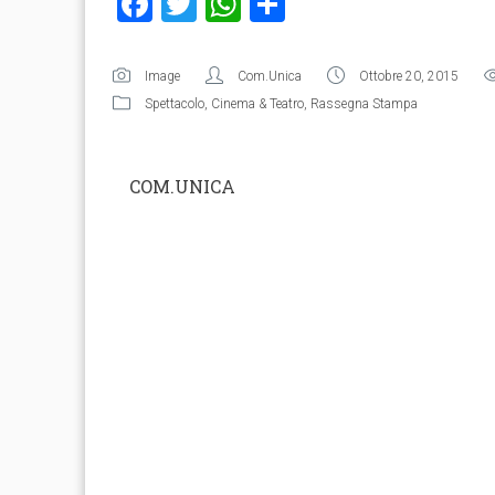
Facebook
Twitter
WhatsApp
Condividi
Image
Com.Unica
Ottobre 20, 2015
Spettacolo
,
Cinema & Teatro
,
Rassegna Stampa
COM.UNICA