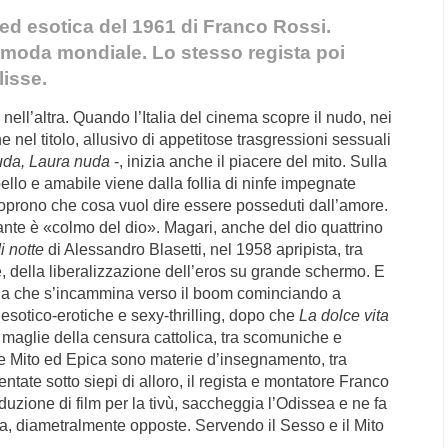
a ed esotica del 1961 di Franco Rossi.
 moda mondiale. Lo stesso regista poi
lisse.
ell’altra. Quando l’Italia del cinema scopre il nudo, nei
 nel titolo, allusivo di appetitose trasgressioni sessuali
nuda, Laura nuda
-, inizia anche il piacere del mito. Sulla
ello e amabile viene dalla follia di ninfe impegnate
 scoprono che cosa vuol dire essere posseduti dall’amore.
ante è «colmo del dio». Magari, anche del dio quattrino
i notte
di Alessandro Blasetti, nel 1958 apripista, tra
ee, della liberalizzazione dell’eros su grande schermo. E
talia che s’incammina verso il boom cominciando a
 esotico-erotiche e sexy-thrilling, dopo che
La dolce vita
 maglie della censura cattolica, tra scomuniche e
le Mito ed Epica sono materie d’insegnamento, tra
ntate sotto siepi di alloro, il regista e montatore Franco
oduzione di film per la tivù, saccheggia l’Odissea e ne fa
va, diametralmente opposte. Servendo il Sesso e il Mito