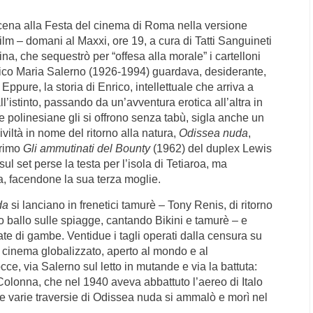
scena alla Festa del cinema di Roma nella versione
lm – domani al Maxxi, ore 19, a cura di Tatti Sanguineti
lina, che sequestrò per “offesa alla morale” i cartelloni
 Enrico Maria Salerno (1926-1994) guardava, desiderante,
Eppure, la storia di Enrico, intellettuale che arriva a
ll’istinto, passando da un’avventura erotica all’altra in
 polinesiane gli si offrono senza tabù, sigla anche un
viltà in nome del ritorno alla natura,
Odissea nuda
,
errimo
Gli ammutinati del Bounty
(1962) del duplex Lewis
 set perse la testa per l’isola di Tetiaroa, ma
aia, facendone la sua terza moglie.
da
si lanciano in frenetici tamurè – Tony Renis, di ritorno
 ballo sulle spiagge, cantando Bikini e tamurè – e
te di gambe. Ventidue i tagli operati dalla censura su
i cinema globalizzato, aperto al mondo e al
ce, via Salerno sul letto in mutande e via la battuta:
 Colonna, che nel 1940 aveva abbattuto l’aereo di Italo
le varie traversie di Odissea nuda si ammalò e morì nel