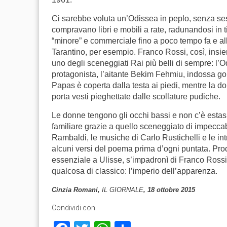
Ci sarebbe voluta un’Odissea in peplo, senza sess
compravano libri e mobili a rate, radunandosi in t
“minore” e commerciale fino a poco tempo fa e al
Tarantino, per esempio. Franco Rossi, così, ins
uno degli sceneggiati Rai più belli di sempre: l’Odis
protagonista, l’aitante Bekim Fehmiu, indossa gonn
Papas è coperta dalla testa ai piedi, mentre la d
porta vesti pieghettate dalle scollature pudiche.
Le donne tengono gli occhi bassi e non c’è estasi 
familiare grazie a quello sceneggiato di impeccabil
Rambaldi, le musiche di Carlo Rustichelli e le i
alcuni versi del poema prima d’ogni puntata. Pro
essenziale a Ulisse, s’impadronì di Franco Rossi,
qualcosa di classico: l’imperio dell’apparenza.
Cinzia Romani,
IL GIORNALE
, 18 ottobre 2015
Condividi con