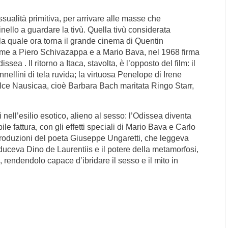
ualità primitiva, per arrivare alle masse che
inello a guardare la tivù. Quella tivù considerata
la quale ora torna il grande cinema di Quentin
ieme a Piero Schivazappa e a Mario Bava, nel 1968 firma
sea . Il ritorno a Itaca, stavolta, è l’opposto del film: il
ellini di tela ruvida; la virtuosa Penelope di Irene
olce Nausicaa, cioè Barbara Bach maritata Ringo Starr,
nell’esilio esotico, alieno al sesso: l’Odissea diventa
e fattura, con gli effetti speciali di Mario Bava e Carlo
ntroduzioni del poeta Giuseppe Ungaretti, che leggeva
duceva Dino de Laurentiis e il potere della metamorfosi,
 rendendolo capace d’ibridare il sesso e il mito in