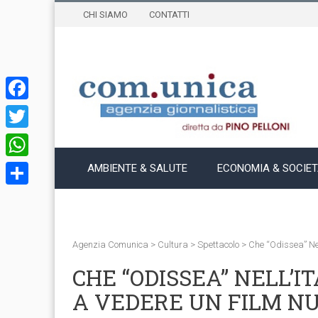
CHI SIAMO
CONTATTI
Facebook
Twitter
WhatsApp
AMBIENTE & SALUTE
ECONOMIA & SOCIE
Condividi
Agenzia Comunica
>
Cultura
>
Spettacolo
>
Che “Odissea” Nel
CHE “ODISSEA” NELL’I
A VEDERE UN FILM N