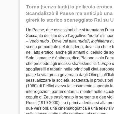
Torna (senza tagli) la pellicola erotic
Scandalizzò il Paese ma anticipò una
girerà lo storico sceneggiato Rai su U
Un Paese, due ossessioni che si tramutano l’una n
Sessanta dei film dove l’aggettivo “nudo” s’impone
–
Vedo nudo , Dove vai tutta nuda?, Inghilterra 
scena primordiale del desiderio, dove ciò che è b
nell’atto erotico, anche gli amanti di celluloide
Solo l’amante è éntheos, dice Platone: solo l’am
che presiede agli incassi stratosferici di
Europa d
spogliarelli e tabarin nelle principali città europ
piace la vita greca governata dagli Olimpi, all’I
sessualizzare la società, scatenata in produzioni
(1960) di Fellini aveva faticosamente superato le
interrogazioni parlamentari. E mentre nelle scuo
copule di Zeus trasformato in serpente e dee viole
Rossi (1919-2000), tra i primi a dedicarsi alla pr
due versioni, una cinematografica e una televisi
sullo stesso piatto della spettacolarizzazione.