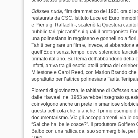
Odissea nuda
, film drammatico del 1961 ora di 
restaurata da CSC, Istituto Luce ed Euro Immobifi
e Pierluigi Raffaelli -, scatenò la Questura capito
pubblicitari “piccanti” sui quali il protagonista
una polinesiana in reggiseno e gonnellino a fiori. 
Tahiti per girare un film e, invece, si abbandona a
quell’Eden senza tempo, dove splendide fanciulle
primato italiano. Sul tema dell’abbandono della ci
infatti, arriva tra gli esotici atolli prima del celeb
Milestone e Carol Reed, con Marlon Brando che sul
soprattutto per l’attrice polinesiana Tarita Teriip
Fiorenti di giovinezza, le tahitiane di
Odissea nu
dalle Hawaai, nel 1963 avrebbe insegnato questo
coinvolgono anche un prete in smaniose sforbicia
questa pellicola che fu anche il primo esempio d
documentarismo. Via gli accoppiamenti, via le doc
“Sai che hai belle cosce?”. Il produttore Golfiero
Balbo con una raffica dal suo sommergibile, per 
1961.