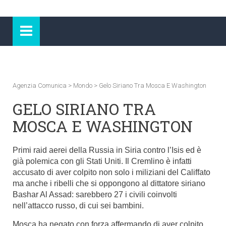
Agenzia Comunica
>
Mondo
>
Gelo Siriano Tra Mosca E Washington
GELO SIRIANO TRA
MOSCA E WASHINGTON
Primi raid aerei della Russia in Siria contro l’Isis ed è
già polemica con gli Stati Uniti. Il Cremlino è infatti
accusato di aver colpito non solo i miliziani del Califfato
ma anche i ribelli che si oppongono al dittatore siriano
Bashar Al Assad: sarebbero 27 i civili coinvolti
nell’attacco russo, di cui sei bambini.
Mosca ha negato con forza affermando di aver colpito