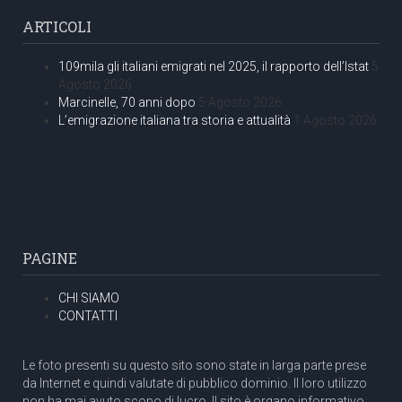
ARTICOLI
109mila gli italiani emigrati nel 2025, il rapporto dell’Istat
5
Agosto 2026
Marcinelle, 70 anni dopo
5 Agosto 2026
L’emigrazione italiana tra storia e attualità
1 Agosto 2026
PAGINE
CHI SIAMO
CONTATTI
Le foto presenti su questo sito sono state in larga parte prese
da Internet e quindi valutate di pubblico dominio. Il loro utilizzo
non ha mai avuto scopo di lucro. Il sito è organo informativo