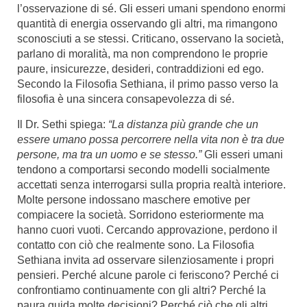
l’osservazione di sé. Gli esseri umani spendono enormi
quantità di energia osservando gli altri, ma rimangono
sconosciuti a se stessi. Criticano, osservano la società,
parlano di moralità, ma non comprendono le proprie
paure, insicurezze, desideri, contraddizioni ed ego.
Secondo la Filosofia Sethiana, il primo passo verso la
filosofia è una sincera consapevolezza di sé.
Il Dr. Sethi spiega:
“La distanza più grande che un
essere umano possa percorrere nella vita non è tra due
persone, ma tra un uomo e se stesso.”
Gli esseri umani
tendono a comportarsi secondo modelli socialmente
accettati senza interrogarsi sulla propria realtà interiore.
Molte persone indossano maschere emotive per
compiacere la società. Sorridono esteriormente ma
hanno cuori vuoti. Cercando approvazione, perdono il
contatto con ciò che realmente sono. La Filosofia
Sethiana invita ad osservare silenziosamente i propri
pensieri. Perché alcune parole ci feriscono? Perché ci
confrontiamo continuamente con gli altri? Perché la
paura guida molte decisioni? Perché ciò che gli altri