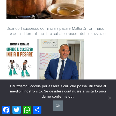
Quando il successo comincia a pesare: Mattia Di Tommaso
presenta a Roma il suo libro sul lato invisibile della realizzazione
personale
Utilizziamo i cookie per essere sicuri che possa utilizzare al
meglio il nostro sito. Se desidera continuare a visitarlo puoi
darne conferma qui.
A L’Aquila, nella festività del Santo Patrono, la conferenza di
Mons. Corrado Lorefice, Arcivescovo di Palermo
OK
Facebook
Twitter
WhatsApp
Condividi