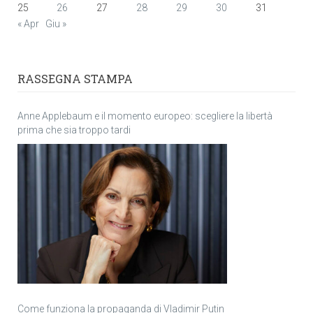
25
26
27
28
29
30
31
« Apr
Giu »
RASSEGNA STAMPA
Anne Applebaum e il momento europeo: scegliere la libertà
prima che sia troppo tardi
Come funziona la propaganda di Vladimir Putin