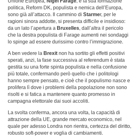
Unione Europea,
Nigel Farage
, e la sua formazione
politica, Reform DK, populista e nemica dell’Europa,
sono già all’attacco. Il cammino di
Starme
r, per le
ragioni sinora addotte, si presenta difficile e insidioso:
da un lato l’apertura a
Bruxelles
, dall’altra il pericolo
che la destra populista di Farage aumenti nei sondaggi
lo spinge ad essere durissimo contro l’immigrazione.
A ben vedere la
Brexit
non ha sortito gli effetti positivi
sperati, anzi, la fase successiva al referendum è stata
gestita su una forte spinta populista e nella confusione
più totale, confermando però quello che i politologi
hanno sempre pensato, e cioè che il populismo nasce e
prolifera lì dove i problemi della popolazione non sono
risolti e si fatica a mantenere quanto promesso in
campagna elettorale dai suoi accoliti.
La svolta conferma, ancora una volta, la capacità di
attrazione della UE, grande mercato economico, nel
quale per adesso Londra non rientra, certezza del diritto,
robusto soft-power e voglia di cambiamenti.