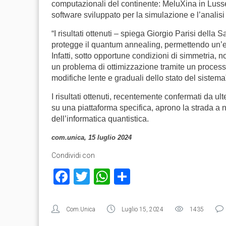
computazionali del continente: MeluXina in Lusse
software sviluppato per la simulazione e l’analisi è
“I risultati ottenuti – spiega Giorgio Parisi del
protegge il quantum annealing, permettendo un’ef
Infatti, sotto opportune condizioni di simmetria, no
un problema di ottimizzazione tramite un processo
modifiche lente e graduali dello stato del sistema
I risultati ottenuti, recentemente confermati da ul
su una piattaforma specifica, aprono la strada a n
dell’informatica quantistica.
com.unica, 15 luglio 2024
Condividi con
Facebook
Twitter
WhatsApp
Condividi
Com.Unica
Luglio 15, 2024
1435