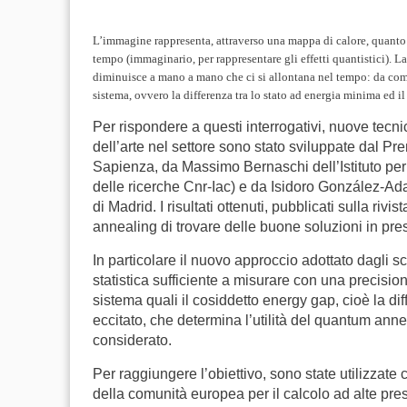
L’immagine rappresenta, attraverso una mappa di calore, quanto u
tempo (immaginario, per rappresentare gli effetti quantistici). L
diminuisce a mano a mano che ci si allontana nel tempo: da come
sistema, ovvero la differenza tra lo stato ad energia minima ed il
Per rispondere a questi interrogativi, nuove tecni
dell’arte nel settore sono stato sviluppate dal P
Sapienza, da Massimo Bernaschi dell’Istituto per 
delle ricerche Cnr-Iac) e da Isidoro González-Ad
di Madrid. I risultati ottenuti, pubblicati sulla ri
annealing di trovare delle buone soluzioni in pres
In particolare il nuovo approccio adottato dagli s
statistica sufficiente a misurare con una precisio
sistema quali il cosiddetto energy gap, cioè la di
eccitato, che determina l’utilità del quantum anne
considerato.
Per raggiungere l’obiettivo, sono state utilizzate ci
della comunità europea per il calcolo ad alte pre