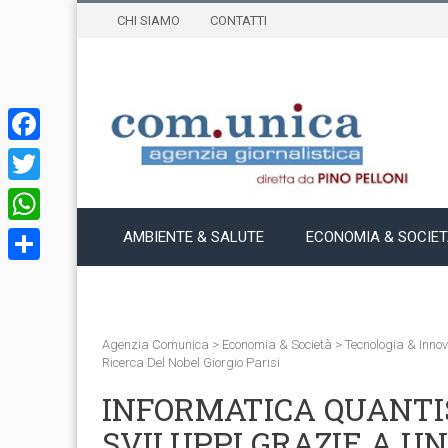
CHI SIAMO
CONTATTI
Facebook
Twitter
WhatsApp
AMBIENTE & SALUTE
ECONOMIA & SOCIE
Condividi
Agenzia Comunica
>
Economia & Società
>
Tecnologia & Inno
Ricerca Del Nobel Giorgio Parisi
INFORMATICA QUANTI
SVILUPPI GRAZIE A U