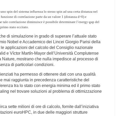
no spin del sistema influenza lo stesso spin ad una certa distanza nel
a funzione di correlazione parte da un valore 1 (distanza d=0) e
 tale correlazione diminuisce è possibile determinare l’energy-gap del
 primo stato eccitato.
che di simulazione in grado di superare l’attuale stato
remio Nobel e Accademico dei Lincei Giorgio Parisi della
le applicazioni del calcolo del Consiglio nazionale
alid e Víctor Martín-Mayor dell’Università Complutense
vista Nature, mostrano che nulla impedisce al processo di
enza di particolari condizioni.
cienziati ha permesso di ottenere dati con una qualità
ne mai raggiunta in precedenza caratteristiche del
fferenza tra lo stato con energia minima ed il primo stato
aling nel trovare soluzioni al problema di ottimizzazione
rca sette milioni di ore di calcolo, fornite dall’iniziativa
stazioni euroHPC, in due delle maggiori strutture