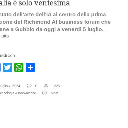
talia è solo ventesima
tato dell’arte dell’IA al centro della prima
zione del Richmond AI business forum che
tiene a Gubbio da oggi a venerdì 5 luglio.
…
 tutto
vidi con
Facebook
Twitter
WhatsApp
Condividi
Luglio 4, 2024
0
1338
Tecnologia & Innovazione
More