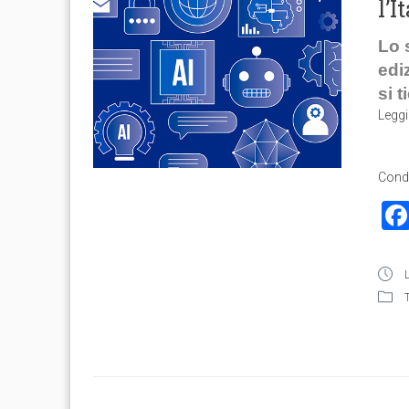
l’I
Lo s
edi
si 
Leggi
Condi