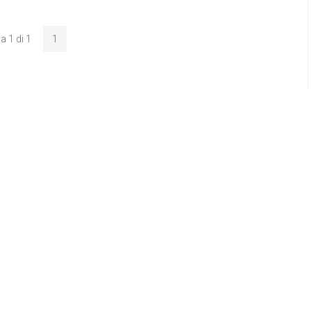
a 1 di 1
1