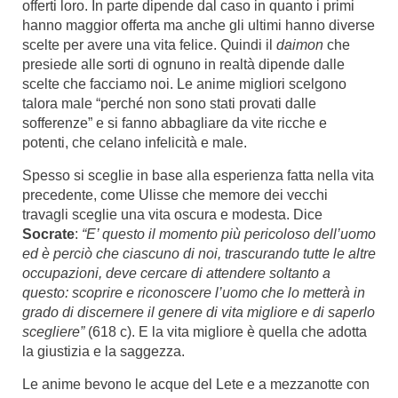
offerti loro. In parte dipende dal caso in quanto i primi
hanno maggior offerta ma anche gli ultimi hanno diverse
scelte per avere una vita felice. Quindi il
daimon
che
presiede alle sorti di ognuno in realtà dipende dalle
scelte che facciamo noi. Le anime migliori scelgono
talora male “perché non sono stati provati dalle
sofferenze” e si fanno abbagliare da vite ricche e
potenti, che celano infelicità e male.
Spesso si sceglie in base alla esperienza fatta nella vita
precedente, come Ulisse che memore dei vecchi
travagli sceglie una vita oscura e modesta. Dice
Socrate
:
“E’ questo il momento più pericoloso dell’uomo
ed è perciò che ciascuno di noi, trascurando tutte le altre
occupazioni, deve cercare di attendere soltanto a
questo: scoprire e riconoscere l’uomo che lo metterà in
grado di discernere il genere di vita migliore e di saperlo
scegliere”
(618 c). E la vita migliore è quella che adotta
la giustizia e la saggezza.
Le anime bevono le acque del Lete e a mezzanotte con