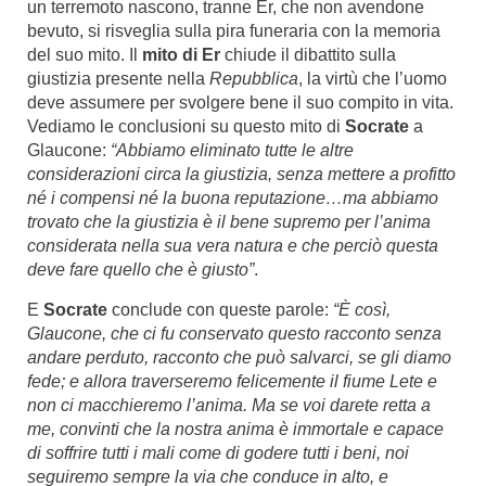
un terremoto nascono, tranne Er, che non avendone
bevuto, si risveglia sulla pira funeraria con la memoria
del suo mito. Il
mito di Er
chiude il dibattito sulla
giustizia presente nella
Repubblica
, la virtù che l’uomo
deve assumere per svolgere bene il suo compito in vita.
Vediamo le conclusioni su questo mito di
Socrate
a
Glaucone:
“Abbiamo eliminato tutte le altre
considerazioni circa la giustizia, senza mettere a profitto
né i compensi né la buona reputazione…ma abbiamo
trovato che la giustizia è il bene supremo per l’anima
considerata nella sua vera natura e che perciò questa
deve fare quello che è giusto”
.
E
Socrate
conclude con queste parole:
“È così,
Glaucone, che ci fu conservato questo racconto senza
andare perduto, racconto che può salvarci, se gli diamo
fede; e allora traverseremo felicemente il fiume Lete e
non ci macchieremo l’anima. Ma se voi darete retta a
me, convinti che la nostra anima è immortale e capace
di soffrire tutti i mali come di godere tutti i beni, noi
seguiremo sempre la via che conduce in alto, e