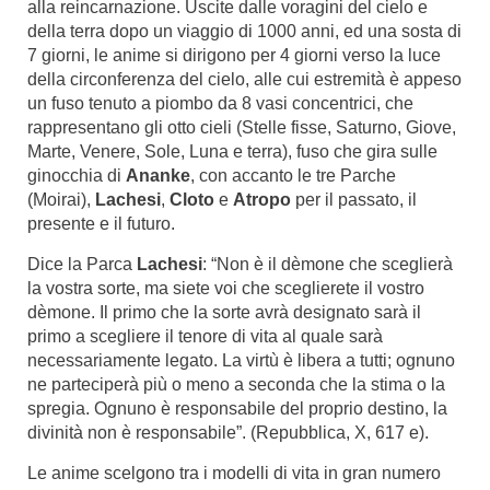
alla reincarnazione. Uscite dalle voragini del cielo e
della terra dopo un viaggio di 1000 anni, ed una sosta di
7 giorni, le anime si dirigono per 4 giorni verso la luce
della circonferenza del cielo, alle cui estremità è appeso
un fuso tenuto a piombo da 8 vasi concentrici, che
rappresentano gli otto cieli (Stelle fisse, Saturno, Giove,
Marte, Venere, Sole, Luna e terra), fuso che gira sulle
ginocchia di
Ananke
, con accanto le tre Parche
(Moirai),
Lachesi
,
Cloto
e
Atropo
per il passato, il
presente e il futuro.
Dice la Parca
Lachesi
: “Non è il dèmone che sceglierà
la vostra sorte, ma siete voi che sceglierete il vostro
dèmone. Il primo che la sorte avrà designato sarà il
primo a scegliere il tenore di vita al quale sarà
necessariamente legato. La virtù è libera a tutti; ognuno
ne parteciperà più o meno a seconda che la stima o la
spregia. Ognuno è responsabile del proprio destino, la
divinità non è responsabile”. (Repubblica, X, 617 e).
Le anime scelgono tra i modelli di vita in gran numero