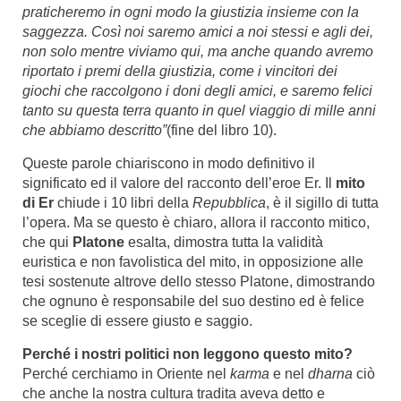
praticheremo in ogni modo la giustizia insieme con la
saggezza. Così noi saremo amici a noi stessi e agli dei,
non solo mentre viviamo qui, ma anche quando avremo
riportato i premi della giustizia, come i vincitori dei
giochi che raccolgono i doni degli amici, e saremo felici
tanto su questa terra quanto in quel viaggio di mille anni
che abbiamo descritto”
(fine del libro 10).
Queste parole chiariscono in modo definitivo il
significato ed il valore del racconto dell’eroe Er. Il
mito
di Er
chiude i 10 libri della
Repubblica
, è il sigillo di tutta
l’opera. Ma se questo è chiaro, allora il racconto mitico,
che qui
Platone
esalta, dimostra tutta la validità
euristica e non favolistica del mito, in opposizione alle
tesi sostenute altrove dello stesso Platone, dimostrando
che ognuno è responsabile del suo destino ed è felice
se sceglie di essere giusto e saggio.
Perché i nostri politici non leggono questo mito?
Perché cerchiamo in Oriente nel
karma
e nel
dharna
ciò
che anche la nostra cultura tradita aveva detto e