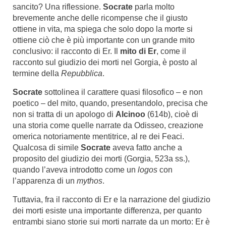
sancito? Una riflessione.
Socrate
parla molto
brevemente anche delle ricompense che il giusto
ottiene in vita, ma spiega che solo dopo la morte si
ottiene ciò che è più importante con un grande mito
conclusivo: il racconto di Er. Il
mito di Er
, come il
racconto sul giudizio dei morti nel Gorgia, è posto al
termine della
Repubblica
.
Socrate
sottolinea il carattere quasi filosofico – e non
poetico – del mito, quando, presentandolo, precisa che
non si tratta di un apologo di
Alcinoo
(614b), cioè di
una storia come quelle narrate da Odisseo, creazione
omerica notoriamente mentitrice, al re dei Feaci.
Qualcosa di simile
Socrate
aveva fatto anche a
proposito del giudizio dei morti (Gorgia, 523a ss.),
quando l’aveva introdotto come un
logos
con
l’apparenza di un
mythos
.
Tuttavia, fra il racconto di Er e la narrazione del giudizio
dei morti esiste una importante differenza, per quanto
entrambi siano storie sui morti narrate da un morto: Er è