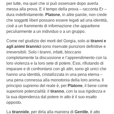
per tutte, ma quel che si può osservare dopo averla
messa alla prova. E il tempo della prova – racconta Er –
dura indefinitamente.
Platone
, in altre parole, non crede
che soggetti liberi possano essere legati ad una identità,
cioè a un frammento di informazione che appartiene
peculiarmente a un individuo o a un gruppo.
Come nel giudizio dei morti del Gorgia, solo ai
tiranni e
agli animi tirannici
sono riservate punizioni definitive e
irreversibili. Solo i tiranni, infatti, bloccano
completamente la discussione e l’apprendimento con la
loro violenza e la loro sete di potere. Essi, rifiutando di
imparare e di confrontarsi con gli altri, sono gli unici che
hanno una identità, cristallizzata in una pena eterna –
una pena connessa alla monotonia della loro anima. Il
principio supremo del reale è, per
Platone
, il bene come
superiore potenzialità: il
tiranno
, con la sua rigidezza e
la sua dipendenza dal potere in atto è il suo esatto
opposto.
La
tirannide
, per dirla alla maniera di
Gentile
, è atto