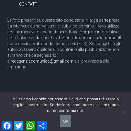
CONTATTI
Le foto presenti su questo sito sono state in larga parte prese
da Internet e quindi valutate di pubblico dominio. Il loro utilizzo
non ha mai avuto scopo di lucro. Il sito è organo informativo
della Onlus Fondazione Levi Pelloni e le comunicazioni prodotte
sono destinate al mondo del no profit (ETS). Se i soggetti o gli
autori avessero qualcosa in contrario alla pubblicazione non
avranno che da segnalarlo
a
redagenziacomunica@gmail.com
e si provvederà alla
rimozione.
Utilizziamo i cookie per essere sicuri che possa utilizzare al
Copyright 2003 com.unica - Tutti i diritti riservati
meglio il nostro sito. Se desidera continuare a visitarlo puoi
Aut. Tribunale di Roma N. 466/2003 dell'11/11/2003
darne conferma qui.
Direttore responsabile: Pino Pelloni [direttore@agenziacomunica.net]
OK
Facebook
Twitter
WhatsApp
Condividi
Design by Ethoslab.