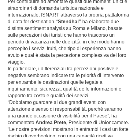
Per contribuire ad affrontare questi due momenti unici e
straordinari di domanda turistica nazionale e
internazionale, ISNART attraverso la propria piattaforma
di data for destination
“Stendhal”
ha elaborato due
distinte sentiment analysis su Roma e Milano, basate
sulle percezioni dei turisti che hanno trascorso un
periodo di vacanza nelle due città: in che modo hanno
percepito i servizi fruiti, che tipo di esperienza hanno
avuto e qual è stata la percezione complessiva del loro
viaggio.
In particolare, i differenziali tra percezioni positive e
negative sembrano indicare tra le priorità di intervento
per entrambe le destinazioni quelle legate a
inquinamento, sicurezza, qualità delle informazioni e
rapporto tra costo e qualità dei servizi.
“Dobbiamo guardare ai due grandi eventi con
attenzione e senso di responsabilità, perché saranno
una grande occasione di visibilità per il Paese”, ha
commentato
Andrea Prete
, Presidente di Unioncamere.
“Le nostre previsioni mostrano in entrambi i casi un forte
rischio di overbooking, con una capacità ricettiva