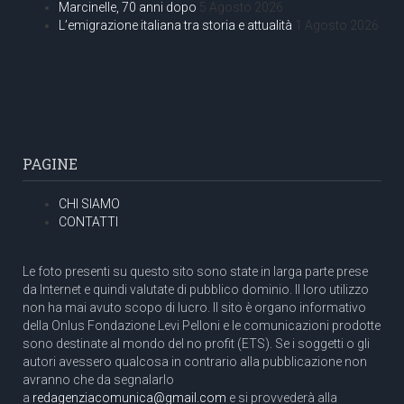
Marcinelle, 70 anni dopo
5 Agosto 2026
L’emigrazione italiana tra storia e attualità
1 Agosto 2026
PAGINE
CHI SIAMO
CONTATTI
Le foto presenti su questo sito sono state in larga parte prese
da Internet e quindi valutate di pubblico dominio. Il loro utilizzo
non ha mai avuto scopo di lucro. Il sito è organo informativo
della Onlus Fondazione Levi Pelloni e le comunicazioni prodotte
sono destinate al mondo del no profit (ETS). Se i soggetti o gli
autori avessero qualcosa in contrario alla pubblicazione non
avranno che da segnalarlo
a
redagenziacomunica@gmail.com
e si provvederà alla