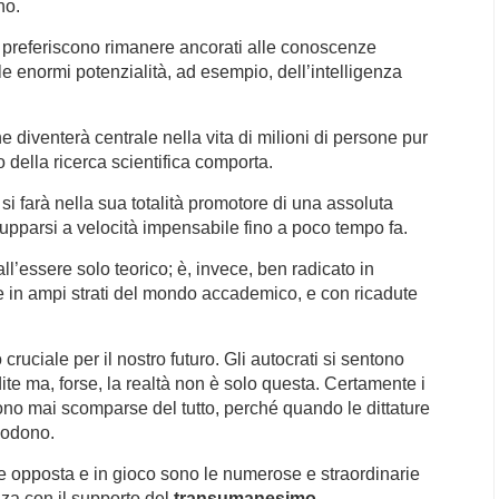
no.
preferiscono rimanere ancorati alle conoscenze
e enormi potenzialità, ad esempio, dell’intelligenza
he diventerà centrale nella vita di milioni di persone pur
o della ricerca scientifica comporta.
si farà nella sua totalità promotore di una assoluta
vilupparsi a velocità impensabile fino a poco tempo fa.
l’essere solo teorico; è, invece, ben radicato in
 e in ampi strati del mondo accademico, e con ricadute
cruciale per il nostro futuro. Gli autocrati si sentono
ite ma, forse, la realtà non è solo questa. Certamente i
ono mai scomparse del tutto, perché quando le dittature
plodono.
e opposta e in gioco sono le numerose e straordinarie
nza con il supporto del
transumanesimo
.