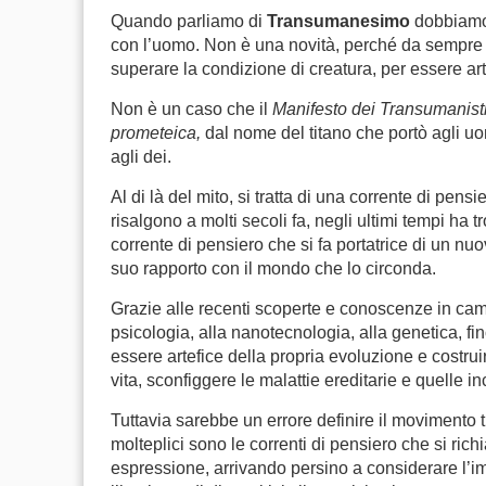
Quando parliamo di
Transumanesimo
dobbiamo 
con l’uomo. Non è una novità, perché da sempre 
superare la condizione di creatura, per essere art
Non è un caso che il
Manifesto dei
Transumanisti
prometeica,
dal nome del titano che portò agli u
agli dei.
Al di là del mito, si tratta di una corrente di pens
risalgono a molti secoli fa, negli ultimi tempi ha t
corrente di pensiero che si fa portatrice di un n
suo rapporto con il mondo che lo circonda.
Grazie alle recenti scoperte e conoscenze in camp
psicologia, alla nanotecnologia, alla genetica, fin
essere artefice della propria evoluzione e costruir
vita, sconfiggere le malattie ereditarie e quelle 
Tuttavia sarebbe un errore definire il moviment
molteplici sono le correnti di pensiero che si ric
espressione, arrivando persino a considerare l’i