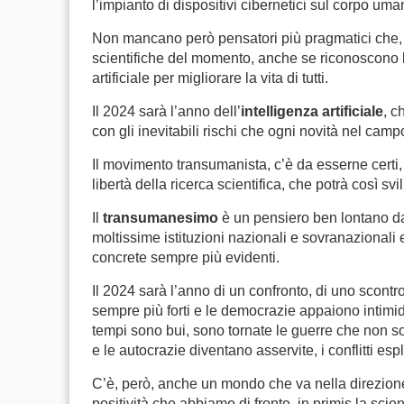
l’impianto di dispositivi cibernetici sul corpo uma
Non mancano però pensatori più pragmatici che, 
scientifiche del momento, anche se riconoscono l
artificiale per migliorare la vita di tutti.
Il 2024 sarà l’anno dell’
intelligenza artificiale
, c
con gli inevitabili rischi che ogni novità nel camp
Il movimento transumanista, c’è da esserne certi, 
libertà della ricerca scientifica, che potrà così s
Il
transumanesimo
è un pensiero ben lontano dal
moltissime istituzioni nazionali e sovranazionali
concrete sempre più evidenti.
Il 2024 sarà l’anno di un confronto, di uno scontro 
sempre più forti e le democrazie appaiono intimid
tempi sono bui, sono tornate le guerre che non s
e le autocrazie diventano asservite, i conflitti es
C’è, però, anche un mondo che va nella direzion
positività che abbiamo di fronte, in primis la scie