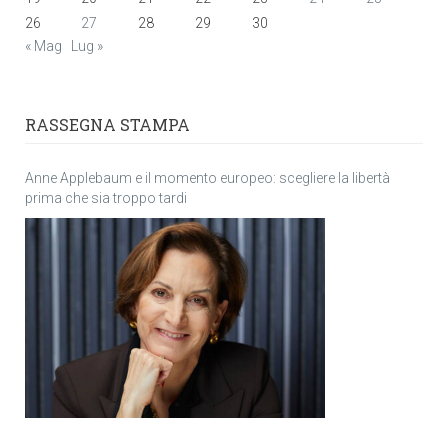
26
27
28
29
30
« Mag
Lug »
RASSEGNA STAMPA
Anne Applebaum e il momento europeo: scegliere la libertà
prima che sia troppo tardi