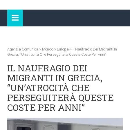
Agenzia Comunica
>
Mondo
>
Europa
>
Il Naufragio Dei Migranti In
Grecia, “un’atrocità Che Perseguiterà Queste Coste Per Anni”
IL NAUFRAGIO DEI
MIGRANTI IN GRECIA,
“UN’ATROCITÀ CHE
PERSEGUITERÀ QUESTE
COSTE PER ANNI”