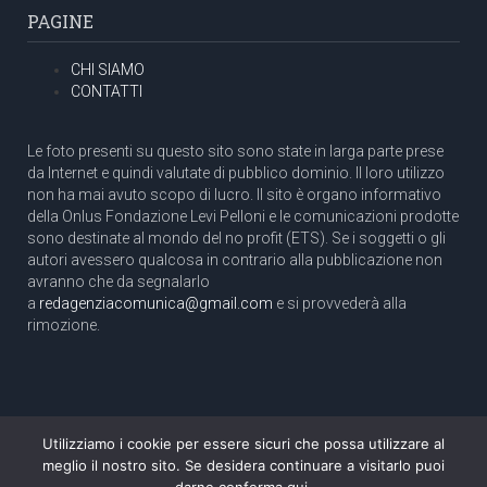
PAGINE
CHI SIAMO
CONTATTI
Le foto presenti su questo sito sono state in larga parte prese
da Internet e quindi valutate di pubblico dominio. Il loro utilizzo
non ha mai avuto scopo di lucro. Il sito è organo informativo
della Onlus Fondazione Levi Pelloni e le comunicazioni prodotte
sono destinate al mondo del no profit (ETS). Se i soggetti o gli
autori avessero qualcosa in contrario alla pubblicazione non
avranno che da segnalarlo
a
redagenziacomunica@gmail.com
e si provvederà alla
rimozione.
Utilizziamo i cookie per essere sicuri che possa utilizzare al
Copyright 2003 com.unica - Tutti i diritti riservati
meglio il nostro sito. Se desidera continuare a visitarlo puoi
Aut. Tribunale di Roma N. 466/2003 dell'11/11/2003