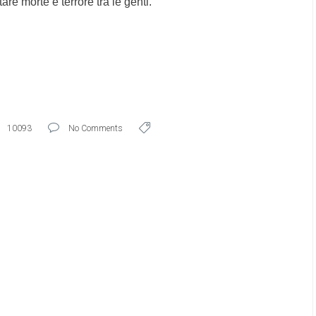
e morte e terrore tra le genti.
10093
No Comments