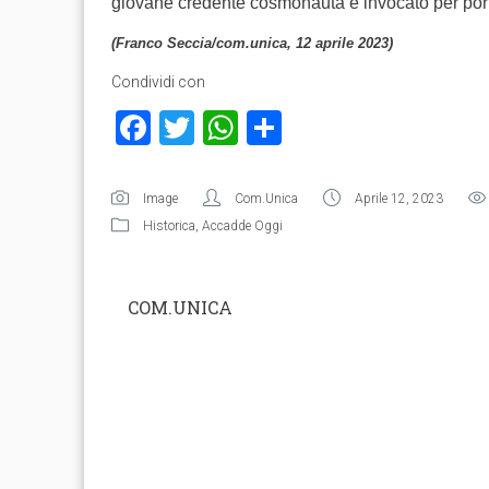
giovane credente cosmonauta è invocato per portar
(Franco Seccia/com.unica, 12 aprile 2023)
Condividi con
Facebook
Twitter
WhatsApp
Condividi
Image
Com.Unica
Aprile 12, 2023
Historica
,
Accadde Oggi
COM.UNICA