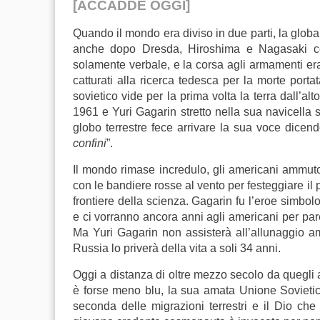
[ACCADDE OGGI]
Quando il mondo era diviso in due parti, la globa
anche dopo Dresda, Hiroshima e Nagasaki co
solamente verbale, e la corsa agli armamenti er
catturati alla ricerca tedesca per la morte port
sovietico vide per la prima volta la terra dall’
1961 e Yuri Gagarin stretto nella sua navicella 
globo terrestre fece arrivare la sua voce dicend
confini
”.
Il mondo rimase incredulo, gli americani ammutol
con le bandiere rosse al vento per festeggiare il
frontiere della scienza. Gagarin fu l’eroe simbol
e ci vorranno ancora anni agli americani per par
Ma Yuri Gagarin non assisterà all’allunaggio a
Russia lo priverà della vita a soli 34 anni.
Oggi a distanza di oltre mezzo secolo da quegli 
è forse meno blu, la sua amata Unione Sovietica 
seconda delle migrazioni terrestri e il Dio che