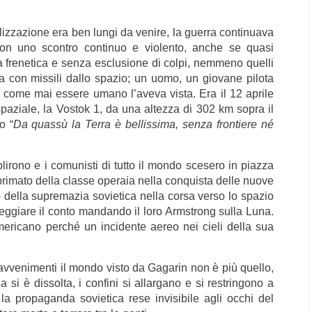
lizzazione era ben lungi da venire, la guerra continuava
n uno scontro continuo e violento, anche se quasi
a frenetica e senza esclusione di colpi, nemmeno quelli
ata con missili dallo spazio; un uomo, un giovane pilota
alto come mai essere umano l’aveva vista.
Era il 12 aprile
spaziale, la Vostok 1, da una altezza di 302 km sopra il
o “
Da quassù la Terra è bellissima, senza frontiere né
irono e i comunisti di tutto il mondo scesero in piazza
 primato della classe operaia nella conquista delle nuove
o della supremazia sovietica nella corsa verso lo spazio
eggiare il conto mandando il loro Armstrong sulla Luna.
mericano perché un incidente aereo nei cieli della sua
avvenimenti il mondo visto da Gagarin non è più quello,
si è dissolta, i confini si allargano e si restringono a
 la propaganda sovietica rese invisibile agli occhi del