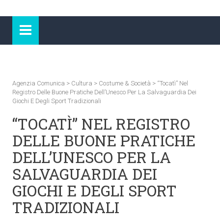
Agenzia Comunica
>
Cultura
>
Costume & Società
>
“Tocatì” Nel
Registro Delle Buone Pratiche Dell’Unesco Per La Salvaguardia Dei
Giochi E Degli Sport Tradizionali
“TOCATÌ” NEL REGISTRO
DELLE BUONE PRATICHE
DELL’UNESCO PER LA
SALVAGUARDIA DEI
GIOCHI E DEGLI SPORT
TRADIZIONALI