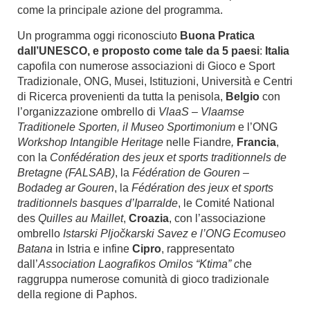
come la principale azione del programma.
Un programma oggi riconosciuto
Buona Pratica
dall’UNESCO, e proposto come tale da 5 paesi
:
Italia
capofila con numerose associazioni di Gioco e Sport
Tradizionale, ONG, Musei, Istituzioni, Università e Centri
di Ricerca provenienti da tutta la penisola,
Belgio
con
l’organizzazione ombrello di
VlaaS – Vlaamse
Traditionele Sporten, il Museo Sportimonium
e l’ONG
Workshop Intangible Heritage
nelle Fiandre
,
Francia
,
con la
Confédération des jeux et sports traditionnels de
Bretagne (FALSAB)
, la
Fédération de Gouren –
Bodadeg ar Gouren
, la
Fédération des jeux et sports
traditionnels basques d’Iparralde
, le Comité National
des
Quilles au Maillet
,
Croazia
,
con l’associazione
ombrello
Istarski Pljočkarski Savez e l’ONG Ecomuseo
Batana
in Istria e infine
Cipro
, rappresentato
dall’
Association Laografikos Omilos “Ktima” c
he
raggruppa numerose comunità di gioco tradizionale
della regione di Paphos.