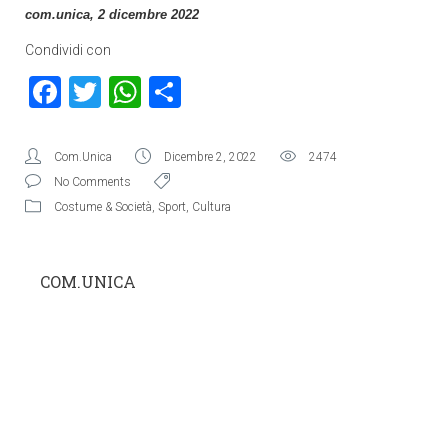
com.unica, 2 dicembre 2022
Condividi con
Facebook
Twitter
WhatsApp
Condividi
Com.Unica
Dicembre 2, 2022
2474
No Comments
Costume & Società
,
Sport
,
Cultura
COM.UNICA