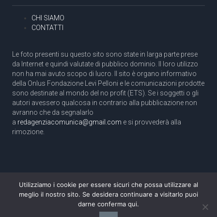
CHI SIAMO
CONTATTI
Le foto presenti su questo sito sono state in larga parte prese
da Internet e quindi valutate di pubblico dominio. Il loro utilizzo
non ha mai avuto scopo di lucro. Il sito è organo informativo
della Onlus Fondazione Levi Pelloni e le comunicazioni prodotte
sono destinate al mondo del no profit (ETS). Se i soggetti o gli
autori avessero qualcosa in contrario alla pubblicazione non
avranno che da segnalarlo
a
redagenziacomunica@gmail.com
e si provvederà alla
rimozione.
Utilizziamo i cookie per essere sicuri che possa utilizzare al
Copyright 2003 com.unica - Tutti i diritti riservati
meglio il nostro sito. Se desidera continuare a visitarlo puoi
Aut. Tribunale di Roma N. 466/2003 dell'11/11/2003
darne conferma qui.
Direttore responsabile: Pino Pelloni [direttore@agenziacomunica.net]