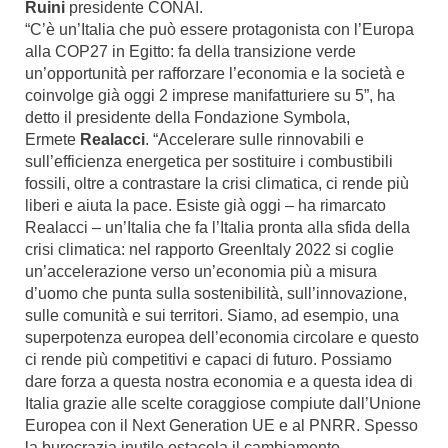
Ruini
presidente CONAI.
“C’è un’Italia che può essere protagonista con l’Europa
alla COP27 in Egitto: fa della transizione verde
un’opportunità per rafforzare l’economia e la società e
coinvolge già oggi 2 imprese manifatturiere su 5”, ha
detto il presidente della Fondazione Symbola,
Ermete
Realacci
. “Accelerare sulle rinnovabili e
sull’efficienza energetica per sostituire i combustibili
fossili, oltre a contrastare la crisi climatica, ci rende più
liberi e aiuta la pace. Esiste già oggi – ha rimarcato
Realacci – un’Italia che fa l’Italia pronta alla sfida della
crisi climatica: nel rapporto GreenItaly 2022 si coglie
un’accelerazione verso un’economia più a misura
d’uomo che punta sulla sostenibilità, sull’innovazione,
sulle comunità e sui territori. Siamo, ad esempio, una
superpotenza europea dell’economia circolare e questo
ci rende più competitivi e capaci di futuro. Possiamo
dare forza a questa nostra economia e a questa idea di
Italia grazie alle scelte coraggiose compiute dall’Unione
Europea con il Next Generation UE e al PNRR. Spesso
la burocrazia inutile ostacola il cambiamento