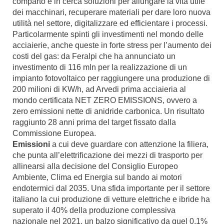
comparto è in cerca soluzioni per allungare la vita utile
dei macchinari, recuperare materiali per dare loro nuova
utilità nel settore, digitalizzare ed efficientare i processi.
Particolarmente spinti gli investimenti nel mondo delle
acciaierie, anche queste in forte stress per l’aumento dei
costi del gas: da Feralpi che ha annunciato un
investimento di 116 mln per la realizzazione di un
impianto fotovoltaico per raggiungere una produzione di
200 milioni di KW/h, ad Arvedi prima acciaieria al
mondo certificata NET ZERO EMISSIONS, ovvero a
zero emissioni nette di anidride carbonica. Un risultato
raggiunto 28 anni prima del target fissato dalla
Commissione Europea.
Emissioni
a cui deve guardare con attenzione la filiera,
che punta all’elettrificazione dei mezzi di trasporto per
allinearsi alla decisione del Consiglio Europeo
Ambiente, Clima ed Energia sul bando ai motori
endotermici dal 2035. Una sfida importante per il settore
italiano la cui produzione di vetture elettriche e ibride ha
superato il 40% della produzione complessiva
nazionale nel 2021, un balzo significativo da quel 0,1%