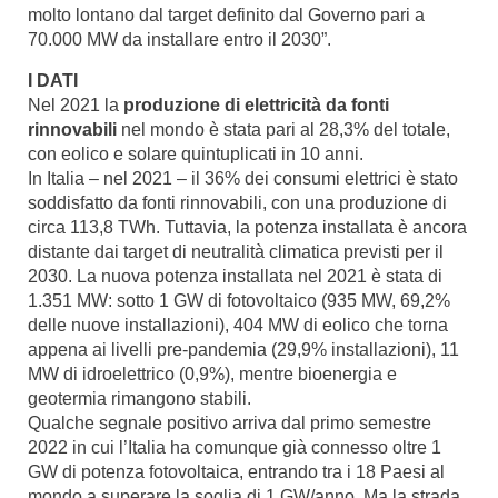
molto lontano dal target definito dal Governo pari a
70.000 MW da installare entro il 2030”.
I DATI
Nel 2021 la
produzione di elettricità da fonti
rinnovabili
nel mondo è stata pari al 28,3% del totale,
con eolico e solare quintuplicati in 10 anni.
In Italia – nel 2021 – il 36% dei consumi elettrici è stato
soddisfatto da fonti rinnovabili, con una produzione di
circa 113,8 TWh. Tuttavia, la potenza installata è ancora
distante dai target di neutralità climatica previsti per il
2030. La nuova potenza installata nel 2021 è stata di
1.351 MW: sotto 1 GW di fotovoltaico (935 MW, 69,2%
delle nuove installazioni), 404 MW di eolico che torna
appena ai livelli pre-pandemia (29,9% installazioni), 11
MW di idroelettrico (0,9%), mentre bioenergia e
geotermia rimangono stabili.
Qualche segnale positivo arriva dal primo semestre
2022 in cui l’Italia ha comunque già connesso oltre 1
GW di potenza fotovoltaica, entrando tra i 18 Paesi al
mondo a superare la soglia di 1 GW/anno. Ma la strada