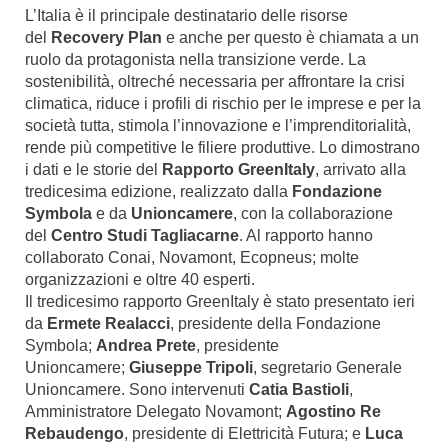
L’Italia è il principale destinatario delle risorse
del
Recovery Plan
e anche per questo è chiamata a un
ruolo da protagonista nella transizione verde. La
sostenibilità, oltreché necessaria per affrontare la crisi
climatica, riduce i profili di rischio per le imprese e per la
società tutta, stimola l’innovazione e l’imprenditorialità,
rende più competitive le filiere produttive. Lo dimostrano
i dati e le storie del
Rapporto GreenItaly
, arrivato alla
tredicesima edizione, realizzato dalla
Fondazione
Symbola
e da
Unioncamere
, con la collaborazione
del
Centro Studi Tagliacarne
. Al rapporto hanno
collaborato Conai, Novamont, Ecopneus; molte
organizzazioni e oltre 40 esperti.
Il tredicesimo rapporto GreenItaly è stato presentato ieri
da
Ermete Realacci
, presidente della Fondazione
Symbola;
Andrea Prete
, presidente
Unioncamere;
Giuseppe Tripoli
, segretario Generale
Unioncamere. Sono intervenuti
Catia Bastioli
,
Amministratore Delegato Novamont;
Agostino Re
Rebaudengo
, presidente di Elettricità Futura; e
Luca