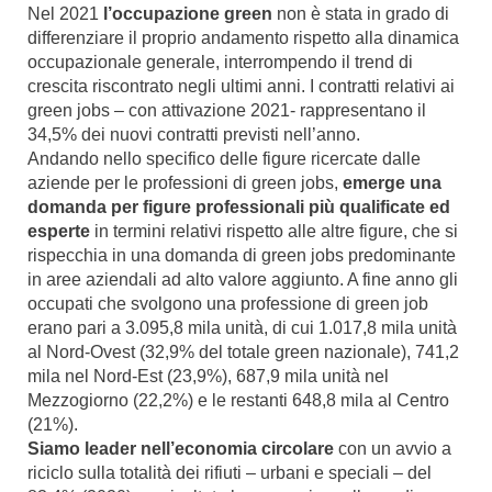
Nel 2021
l’occupazione green
non è stata in grado di
differenziare il proprio andamento rispetto alla dinamica
occupazionale generale, interrompendo il trend di
crescita riscontrato negli ultimi anni. I contratti relativi ai
green jobs – con attivazione 2021- rappresentano il
34,5% dei nuovi contratti previsti nell’anno.
Andando nello specifico delle figure ricercate dalle
aziende per le professioni di green jobs,
emerge una
domanda per figure professionali più qualificate ed
esperte
in termini relativi rispetto alle altre figure, che si
rispecchia in una domanda di green jobs predominante
in aree aziendali ad alto valore aggiunto. A fine anno gli
occupati che svolgono una professione di green job
erano pari a 3.095,8 mila unità, di cui 1.017,8 mila unità
al Nord-Ovest (32,9% del totale green nazionale), 741,2
mila nel Nord-Est (23,9%), 687,9 mila unità nel
Mezzogiorno (22,2%) e le restanti 648,8 mila al Centro
(21%).
Siamo leader nell’economia circolare
con un avvio a
riciclo sulla totalità dei rifiuti – urbani e speciali – del