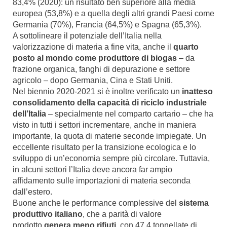
83,4% (2020): un risultato ben superiore alla media
europea (53,8%) e a quella degli altri grandi Paesi come
Germania (70%), Francia (64,5%) e Spagna (65,3%).
A sottolineare il potenziale dell’Italia nella
valorizzazione di materia a fine vita, anche il
quarto
posto al mondo come produttore di biogas
– da
frazione organica, fanghi di depurazione e settore
agricolo – dopo Germania, Cina e Stati Uniti.
Nel biennio 2020-2021 si è inoltre verificato un
inatteso
consolidamento della capacità di riciclo industriale
dell’Italia
– specialmente nel comparto cartario – che ha
visto in tutti i settori incrementare, anche in maniera
importante, la quota di materie seconde impiegate. Un
eccellente risultato per la transizione ecologica e lo
sviluppo di un’economia sempre più circolare. Tuttavia,
in alcuni settori l’Italia deve ancora far ampio
affidamento sulle importazioni di materia seconda
dall’estero.
Buone anche le performance complessive del
sistema
produttivo italiano
, che a parità di valore
prodotto
genera meno rifiuti
, con 47,4 tonnellate di