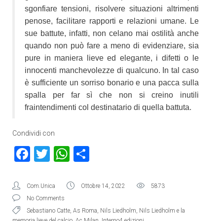
sgonfiare tensioni, risolvere situazioni altrimenti
penose, facilitare rapporti e relazioni umane. Le
sue battute, infatti, non celano mai ostilità anche
quando non può fare a meno di evidenziare, sia
pure in maniera lieve ed elegante, i difetti o le
innocenti manchevolezze di qualcuno. In tal caso
è sufficiente un sorriso bonario e una pacca sulla
spalla per far sì che non si creino inutili
fraintendimenti col destinatario di quella battuta.
Condividi con
Facebook
Twitter
WhatsApp
Condividi
Com.Unica
Ottobre 14, 2022
5873
No Comments
Sebastiano Catte
,
As Roma
,
Nils Liedholm
,
Nils Liedholm e la
memoria lieve del calcio
,
Ac Milan
,
Interno4 edizioni