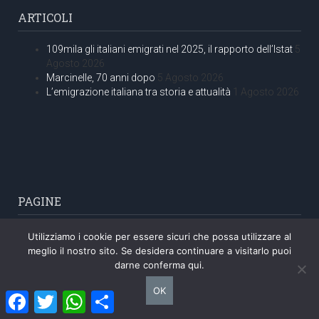
ARTICOLI
109mila gli italiani emigrati nel 2025, il rapporto dell’Istat
5
Agosto 2026
Marcinelle, 70 anni dopo
5 Agosto 2026
L’emigrazione italiana tra storia e attualità
1 Agosto 2026
PAGINE
CHI SIAMO
Utilizziamo i cookie per essere sicuri che possa utilizzare al
CONTATTI
meglio il nostro sito. Se desidera continuare a visitarlo puoi
darne conferma qui.
Le foto presenti su questo sito sono state in larga parte prese
OK
Facebook
Twitter
WhatsApp
Condividi
da Internet e quindi valutate di pubblico dominio. Il loro utilizzo
non ha mai avuto scopo di lucro. Il sito è organo informativo