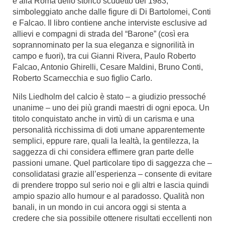
e alla Roma dello storico scudetto del 1983,
simboleggiato anche dalle figure di Di Bartolomei, Conti
e Falcao. Il libro contiene anche interviste esclusive ad
allievi e compagni di strada del “Barone” (così era
soprannominato per la sua eleganza e signorilità in
campo e fuori), tra cui Gianni Rivera, Paulo Roberto
Falcao, Antonio Ghirelli, Cesare Maldini, Bruno Conti,
Roberto Scarnecchia e suo figlio Carlo.
Nils Liedholm del calcio è stato – a giudizio pressoché
unanime – uno dei più grandi maestri di ogni epoca. Un
titolo conquistato anche in virtù di un carisma e una
personalità ricchissima di doti umane apparentemente
semplici, eppure rare, quali la lealtà, la gentilezza, la
saggezza di chi considera effimere gran parte delle
passioni umane. Quel particolare tipo di saggezza che –
consolidatasi grazie all’esperienza – consente di evitare
di prendere troppo sul serio noi e gli altri e lascia quindi
ampio spazio allo humour e al paradosso. Qualità non
banali, in un mondo in cui ancora oggi si stenta a
credere che sia possibile ottenere risultati eccellenti non