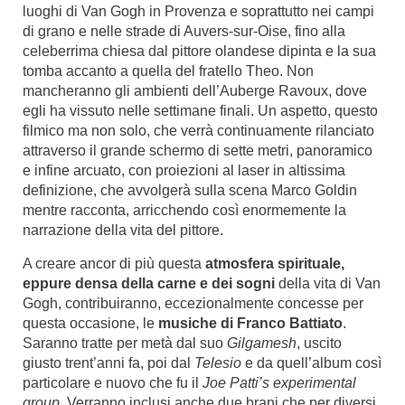
luoghi di Van Gogh in Provenza e soprattutto nei campi
di grano e nelle strade di Auvers-sur-Oise, fino alla
celeberrima chiesa dal pittore olandese dipinta e la sua
tomba accanto a quella del fratello Theo. Non
mancheranno gli ambienti dell’Auberge Ravoux, dove
egli ha vissuto nelle settimane finali. Un aspetto, questo
filmico ma non solo, che verrà continuamente rilanciato
attraverso il grande schermo di sette metri, panoramico
e infine arcuato, con proiezioni al laser in altissima
definizione, che avvolgerà sulla scena Marco Goldin
mentre racconta, arricchendo così enormemente la
narrazione della vita del pittore.
A creare ancor di più questa
atmosfera spirituale,
eppure densa della carne e dei sogni
della vita di Van
Gogh, contribuiranno, eccezionalmente concesse per
questa occasione, le
musiche di Franco Battiato
.
Saranno tratte per metà dal suo
Gilgamesh
, uscito
giusto trent’anni fa, poi dal
Telesio
e da quell’album così
particolare e nuovo che fu il
Joe Patti’s experimental
group
. Verranno inclusi anche due brani che per diversi