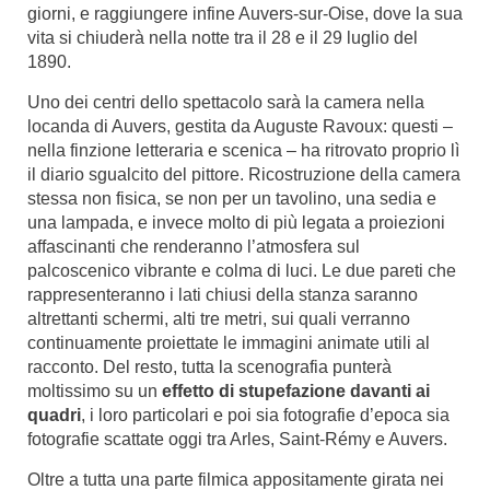
giorni, e raggiungere infine Auvers-sur-Oise, dove la sua
vita si chiuderà nella notte tra il 28 e il 29 luglio del
1890.
Uno dei centri dello spettacolo sarà la camera nella
locanda di Auvers, gestita da Auguste Ravoux: questi –
nella finzione letteraria e scenica – ha ritrovato proprio lì
il diario sgualcito del pittore. Ricostruzione della camera
stessa non fisica, se non per un tavolino, una sedia e
una lampada, e invece molto di più legata a proiezioni
affascinanti che renderanno l’atmosfera sul
palcoscenico vibrante e colma di luci. Le due pareti che
rappresenteranno i lati chiusi della stanza saranno
altrettanti schermi, alti tre metri, sui quali verranno
continuamente proiettate le immagini animate utili al
racconto. Del resto, tutta la scenografia punterà
moltissimo su un
effetto di stupefazione davanti ai
quadri
, i loro particolari e poi sia fotografie d’epoca sia
fotografie scattate oggi tra Arles, Saint-Rémy e Auvers.
Oltre a tutta una parte filmica appositamente girata nei