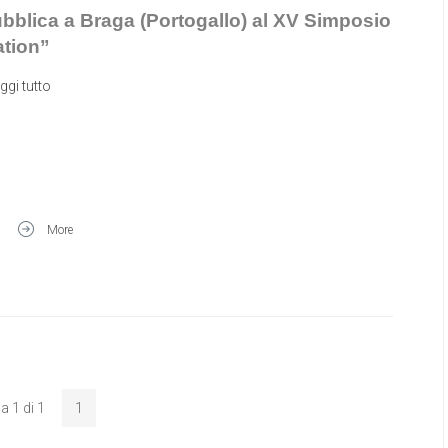
ubblica a Braga (Portogallo) al XV Simposio
tion”
ggi tutto
More
a 1 di 1
1