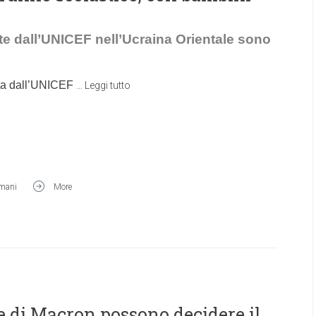
te dall’UNICEF nell’Ucraina Orientale sono
ata dall’UNICEF
…
Leggi tutto
umani
More
ne di Macron possono decidere il