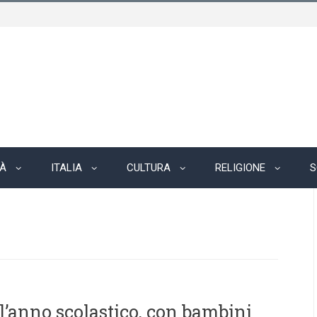
TÀ
ITALIA
CULTURA
RELIGIONE
S
ll’anno scolastico, con bambini