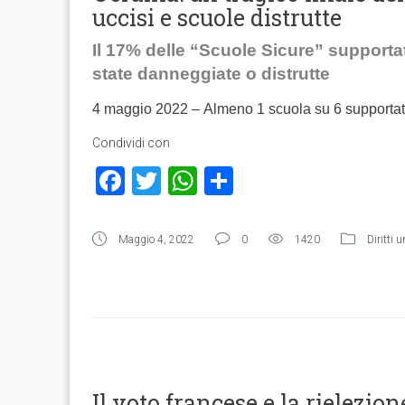
uccisi e scuole distrutte
Il 17% delle “Scuole Sicure” supporta
state danneggiate o distrutte
4 maggio 2022 –
Almeno 1 scuola su 6 support
Condividi con
Facebook
Twitter
WhatsApp
Condividi
Maggio 4, 2022
0
1420
Diritti 
Il voto francese e la rielezio