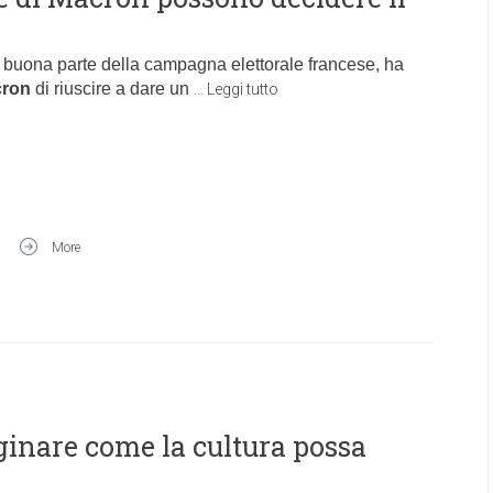
per buona parte della campagna elettorale francese, ha
cron
di riuscire a dare un
…
Leggi tutto
More
inare come la cultura possa