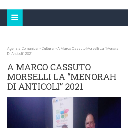
Agenzia Comunica
>
Cultura
>
A Marco Cassuto Morselli La “Menorah
Di Anticoli” 2021
A MARCO CASSUTO
MORSELLI LA “MENORAH
DI ANTICOLI” 2021