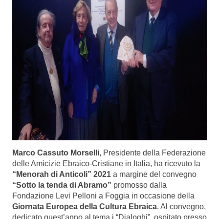
Marco Cassuto Morselli
, Presidente della Federazione
delle Amicizie Ebraico-Cristiane in Italia, ha ricevuto la
“Menorah di Anticoli” 2021
a margine del convegno
“Sotto la tenda di Abramo”
promosso dalla
Fondazione Levi Pelloni a Foggia in occasione della
Giornata Europea della Cultura Ebraica
. Al convegno,
dedicato quest’anno al tema i “Dialoghi”, ospitato presso