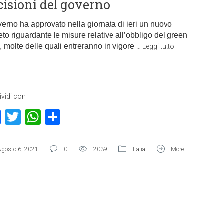
cisioni del governo
overno ha approvato nella giornata di ieri un nuovo
eto riguardante le misure relative all’obbligo del green
, molte delle quali entreranno in vigore
…
Leggi tutto
vidi con
Facebook
Twitter
WhatsApp
Condividi
Agosto 6, 2021
0
2039
Italia
More