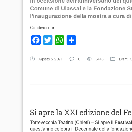
In occasione dell’anniversario dei qua
Comune di Ulassai e la Fondazione St
l’inaugurazione della mostra a cura d
Condividi con
Facebook
Twitter
WhatsApp
Condividi
Agosto 6, 2021
0
3448
Eventi
,
Si apre la XXI edizione del F
Torrevecchia Teatina (Chieti) – Si apre il
Festiva
quest’anno celebra il Decennale della fondazion