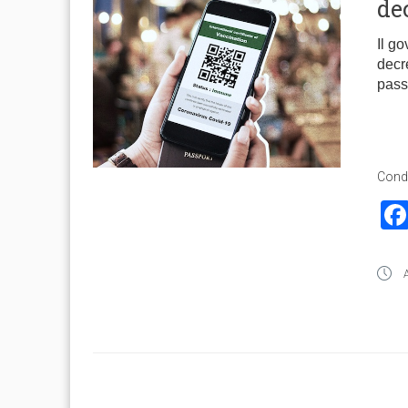
de
Il g
decr
pass
Condi