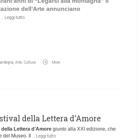
rant’anni di “Legarsi alla montagna” il
azione dell’Arte annunciano
i
…
Leggi tutto
Sardegna
,
Arte
,
Cultura
More
estival della Lettera d’Amore
l della Lettera d’Amore
giunto alla XXI edizione, che
e del Museo. Il
…
Leggi tutto