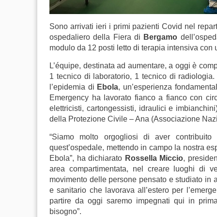
Sono arrivati ieri i primi pazienti Covid nel repar
ospedaliero della Fiera di
Bergamo
dell’ospe
modulo da 12 posti letto di terapia intensiva con
L’équipe, destinata ad aumentare, a oggi è compos
1 tecnico di laboratorio, 1 tecnico di radiologia
l’epidemia di
Ebola
, un’esperienza fondamental
Emergency ha lavorato fianco a fianco con circa
elettricisti, cartongessisti, idraulici e imbianchi
della Protezione Civile – Ana (Associazione Nazi
“Siamo molto orgogliosi di aver contribuito 
quest’ospedale, mettendo in campo la nostra esp
Ebola”, ha dichiarato
Rossella Miccio
, preside
area compartimentata, nel creare luoghi di ve
movimento delle persone pensato e studiato in a
e sanitario che lavorava all’estero per l’emerge
partire da oggi saremo impegnati qui in prim
bisogno”.