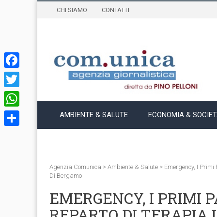
CHI SIAMO
CONTATTI
Facebook
Twitter
WhatsApp
AMBIENTE & SALUTE
ECONOMIA & SOCIE
Condividi
Agenzia Comunica
>
Ambiente & Salute
>
Emergency, I Primi 
Di Bergamo
EMERGENCY, I PRIMI P
REPARTO DI TERAPIA 