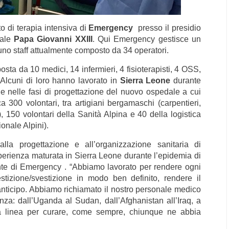
to di terapia intensiva di
Emergency
presso il presidio
dale
Papa Giovanni XXIII
. Qui Emergency gestisce un
 uno staff attualmente composto da 34 operatori.
ta da 10 medici, 14 infermieri, 4 fisioterapisti, 4 OSS,
. Alcuni di loro hanno lavorato in
Sierra Leone
durante
e nelle fasi di progettazione del nuovo ospedale a cui
 300 volontari, tra artigiani bergamaschi (carpentieri,
ni), 150 volontari della Sanità Alpina e 40 della logistica
onale Alpini).
alla progettazione e all’organizzazione sanitaria di
erienza maturata in Sierra Leone durante l’epidemia di
nte di Emergency . “Abbiamo lavorato per rendere ogni
stizione/svestizione in modo ben definito, rendere il
nticipo. Abbiamo richiamato il nostro personale medico
nza: dall’Uganda al Sudan, dall’Afghanistan all’Iraq, a
a linea per curare, come sempre, chiunque ne abbia