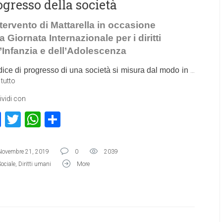
ogresso della società
ntervento di Mattarella in occasione
a Giornata Internazionale per i diritti
l’Infanzia e dell’Adolescenza
ndice di progresso di una società si misura dal modo in
…
 tutto
vidi con
Facebook
Twitter
WhatsApp
Condividi
Novembre 21, 2019
0
2039
Sociale
,
Diritti umani
More