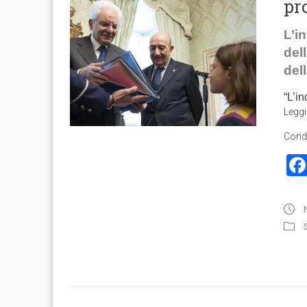
pr
L’i
dell
del
“L’i
Leggi
Condi