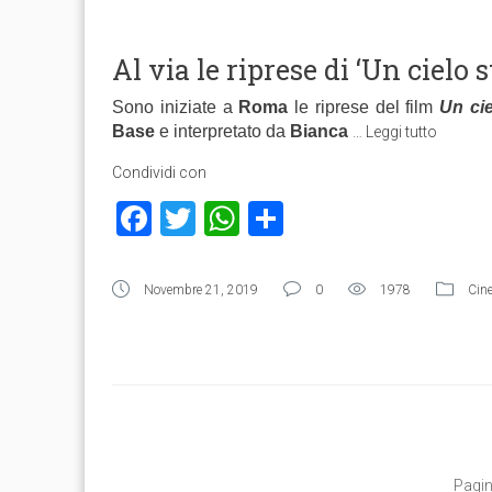
Al via le riprese di ‘Un cielo 
Sono iniziate a
Roma
le riprese del film
Un cie
Base
e interpretato da
Bianca
…
Leggi tutto
Condividi con
Facebook
Twitter
WhatsApp
Condividi
Novembre 21, 2019
0
1978
Cin
Pagin