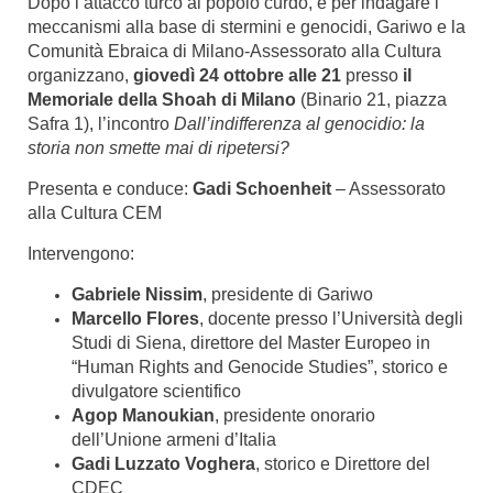
Dopo l’attacco turco al popolo curdo, e per indagare i
meccanismi alla base di stermini e genocidi, Gariwo e la
Comunità Ebraica di Milano-Assessorato alla Cultura
organizzano,
giovedì 24 ottobre alle 21
presso
il
Memoriale della Shoah di Milano
(Binario 21, piazza
Safra 1), l’incontro
Dall’indifferenza al genocidio: la
storia non smette mai di ripetersi?
Presenta e conduce:
Gadi Schoenheit
– Assessorato
alla Cultura CEM
Intervengono:
Gabriele Nissim
, presidente di Gariwo
Marcello Flores
, docente presso l’Università degli
Studi di Siena, direttore del Master Europeo in
“Human Rights and Genocide Studies”, storico e
divulgatore scientifico
Agop Manoukian
, presidente onorario
dell’Unione armeni d’Italia
Gadi Luzzato Voghera
, storico e Direttore del
CDEC