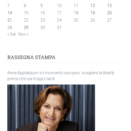
7
8
9
10
11
12
13
14
15
16
17
18
19
20
21
22
23
24
25
26
27
28
29
30
31
« Set
Nov »
RASSEGNA STAMPA
Anne Applebaum e il momento europeo: scegliere la libertà
prima che sia troppo tardi