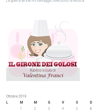
La guerra all’Iran e il vantaggio silenzioso di Mosca
Ottobre 2019
L
M
M
G
V
S
D
1
2
3
4
5
6