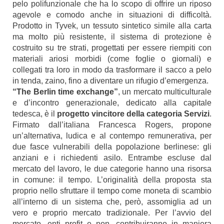
pelo polifunzionale che ha lo scopo di offrire un riposo
agevole e comodo anche in situazioni di difficoltà.
Prodotto in Tyvek, un tessuto sintetico simile alla carta
ma molto più resistente, il sistema di protezione è
costruito su tre strati, progettati per essere riempiti con
materiali ariosi morbidi (come foglie o giornali) e
collegati tra loro in modo da trasformare il sacco a pelo
in tenda, zaino, fino a diventare un rifugio d’emergenza.
“The Berlin time exchange”
, un mercato multiculturale
e d’incontro generazionale, dedicato alla capitale
tedesca, è il
progetto vincitore della categoria Servizi
.
Firmato dall’italiana Francesca Rogers, propone
un’alternativa, ludica e al contempo remunerativa, per
due fasce vulnerabili della popolazione berlinese: gli
anziani e i richiedenti asilo. Entrambe escluse dal
mercato del lavoro, le due categorie hanno una risorsa
in comune: il tempo. L’originalità della proposta sta
proprio nello sfruttare il tempo come moneta di scambio
all’interno di un sistema che, però, assomiglia ad un
vero e proprio mercato tradizionale. Per l’avvio del
mercato, enti profit e non, contribuiranno in maniera