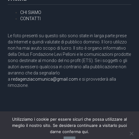
CHI SIAMO
CONTATTI
Le foto presenti su questo sito sono state in larga parte prese
da Internet e quindi valutate di pubblico dominio. Il loro utilizzo
non ha mai avuto scopo di lucro. Il sito è organo informativo
della Onlus Fondazione Levi Pelloni e le comunicazioni prodotte
sono destinate al mondo del no profit (ETS). Se i soggetti o gli
autori avessero qualcosa in contrario alla pubblicazione non
avranno che da segnalarlo
a
redagenziacomunica@gmail.com
e si provvederà alla
rimozione.
Utilizziamo i cookie per essere sicuri che possa utilizzare al
Copyright 2003 com.unica - Tutti i diritti riservati
meglio il nostro sito. Se desidera continuare a visitarlo puoi
Aut. Tribunale di Roma N. 466/2003 dell'11/11/2003
darne conferma qui.
Direttore responsabile: Pino Pelloni [direttore@agenziacomunica.net]