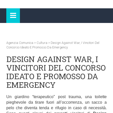
Agenzia Comunica
>
Cultura
>
Design Against War, I Vincitori Del
Concorso Ideato E Promosso Da Emergency
DESIGN AGAINST WAR, I
VINCITORI DEL CONCORSO
IDEATO E PROMOSSO DA
EMERGENCY
Un giardino “terapeutico” post trauma, una toilette
pieghevole da tirare fuori all’occorrenza, un sacco a
pelo che diventa tenda e rifugio in caso di necessità.