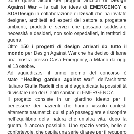
Sono questi alcuni dei progetti vincitori di
Design
Against War
– la call for ideas di
EMERGENCY e
SOSDesign
in collaborazione di
Desall
che ha invitato
designer, architetti ed esperti del settore a progettare
ambienti, prodotti e servizi che possano soddisfare
necessità e desideri, non solo ospedalieri, in territori di
guerra.
Oltre
150 i progetti di design arrivati da tutto il
mondo
per Design Against War che ha deciso di farne
una mostra presso Casa Emergency, a Milano da oggi
al 13 ottobre.
Ad aggiudicarsi il primo premio del concorso è
stato
“Healing garden against war”
dell’architetto
italiano
Giulia Radelli
che si è aggiudicata la possibilità
di visitare uno dei Centri sanitari di EMERGENCY.
Il progetto consiste in un giardino ideato per il
benessere dei pazienti che hanno vissuto contesti
altamente traumatici: qui si può passeggiare e riscoprire
nell’equilibrio della natura che un’altra vita, dopo la
guerra, è ancora possibile. Uno spazio verde, bello e
confortevole, che ospita una serie di aree per il recupero