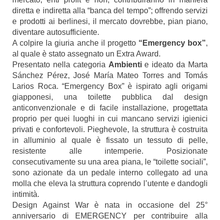
diretta e indiretta alla “banca del tempo”; offrendo servizi
e prodotti ai berlinesi, il mercato dovrebbe, pian piano,
diventare autosufficiente.
A colpire la giuria anche il progetto
“Emergency box”
,
al quale è stato assegnato un Extra Award.
Presentato nella categoria
Ambienti
e ideato da Marta
Sánchez Pérez, José María Mateo Torres and Tomás
Larios Roca. “Emergency Box” è ispirato agli origami
giapponesi, una toilette pubblica dal design
anticonvenzionale e di facile installazione, progettata
proprio per quei luoghi in cui mancano servizi igienici
privati e confortevoli. Pieghevole, la struttura è costruita
in alluminio al quale è fissato un tessuto di pelle,
resistente alle intemperie. Posizionate
consecutivamente su una area piana, le “toilette sociali”,
sono azionate da un pedale interno collegato ad una
molla che eleva la struttura coprendo l’utente e dandogli
intimità.
Design Against War è nata in occasione del 25°
anniversario di EMERGENCY per contribuire alla