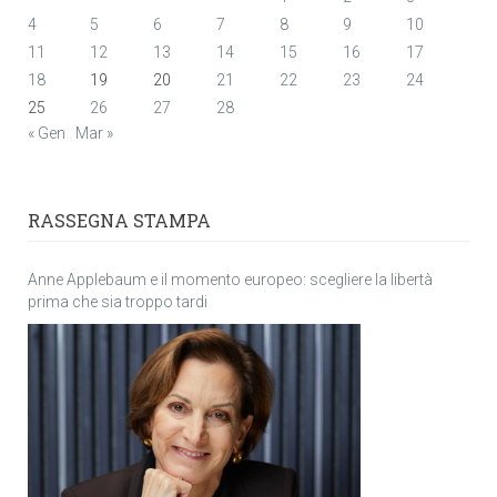
4
5
6
7
8
9
10
11
12
13
14
15
16
17
18
19
20
21
22
23
24
25
26
27
28
« Gen
Mar »
RASSEGNA STAMPA
Anne Applebaum e il momento europeo: scegliere la libertà
prima che sia troppo tardi