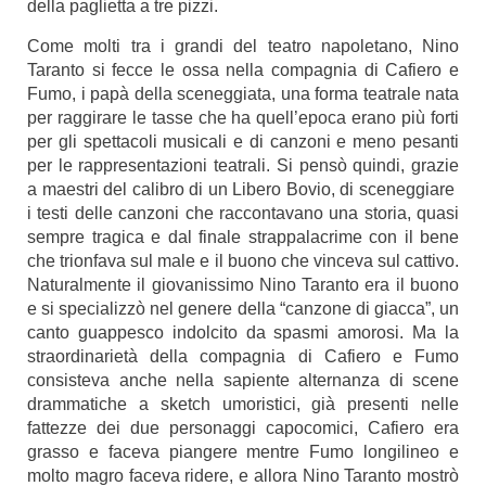
della paglietta a tre pizzi.
Come molti tra i grandi del teatro napoletano, Nino
Taranto si fecce le ossa nella compagnia di Cafiero e
Fumo, i papà della sceneggiata, una forma teatrale nata
per raggirare le tasse che ha quell’epoca erano più forti
per gli spettacoli musicali e di canzoni e meno pesanti
per le rappresentazioni teatrali. Si pensò quindi, grazie
a maestri del calibro di un Libero Bovio, di sceneggiare
i testi delle canzoni che raccontavano una storia, quasi
sempre tragica e dal finale strappalacrime con il bene
che trionfava sul male e il buono che vinceva sul cattivo.
Naturalmente il giovanissimo Nino Taranto era il buono
e si specializzò nel genere della “canzone di giacca”, un
canto guappesco indolcito da spasmi amorosi. Ma la
straordinarietà della compagnia di Cafiero e Fumo
consisteva anche nella sapiente alternanza di scene
drammatiche a sketch umoristici, già presenti nelle
fattezze dei due personaggi capocomici, Cafiero era
grasso e faceva piangere mentre Fumo longilineo e
molto magro faceva ridere, e allora Nino Taranto mostrò