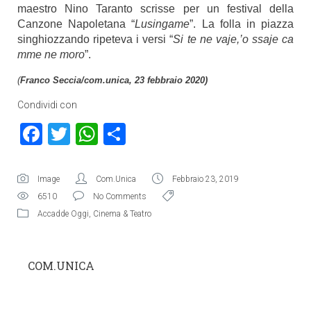
maestro Nino Taranto scrisse per un festival della
Canzone Napoletana “
Lusingame
”. La folla in piazza
singhiozzando ripeteva i versi “
Si te ne vaje,’o ssaje ca
mme ne moro
”.
(
Franco Seccia/com.unica, 23 febbraio 2020)
Condividi con
Facebook
Twitter
WhatsApp
Condividi
Image
Com.Unica
Febbraio 23, 2019
6510
No Comments
Accadde Oggi
,
Cinema & Teatro
COM.UNICA