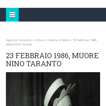
Agenzia Comunica
>
Cultura
>
Cinema & Teatro
>
23 Febbraio 1986,
Muore Nino Taranto
23 FEBBRAIO 1986, MUORE
NINO TARANTO