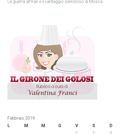
La guerra all’Iran e il vantaggio silenzioso di Mosca
Febbraio 2019
L
M
M
G
V
S
D
1
2
3