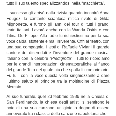
tutto il suo talento specializzandosi nella “macchietta”.
Il successo gli arrivò dalla rivista quando incontrò Anna
Fougez, la cantante sciantosa mitica rivale di Gilda
Mignonette, e furono gli anni del tour di tutti i grandi
teatri italiani. Lavorò anche con la Wanda Osiris e con
Titina De Filippo. Alla radio fu richiestissimo per la sua
voce calda, sfottente e mai irriverente. Offri al teatro, con
una sua compagnia, i testi di Raffaele Viviani il grande
cantore dei diseredati e l’inventore del grande musical
italiano con la celebre “
Piedigrotta
” . Tutti lo ricordiamo
per le grandi interpretazioni cinematografiche al fianco
del grande Totò del quale più che spalla fu comprimario.
Fu lui con la voce questa volta singhiozzante a dare
l’ultimo saluto al principe tra la moltitudine di Piazza
Mercato.
Al suo funerale, quel 23 febbraio 1986 nella Chiesa di
San Ferdinando, la chiesa degli artisti, si sentirono le
note di una sua canzone, un gioiello degno di essere
annoverato tra i classici della canzone napoletana che il