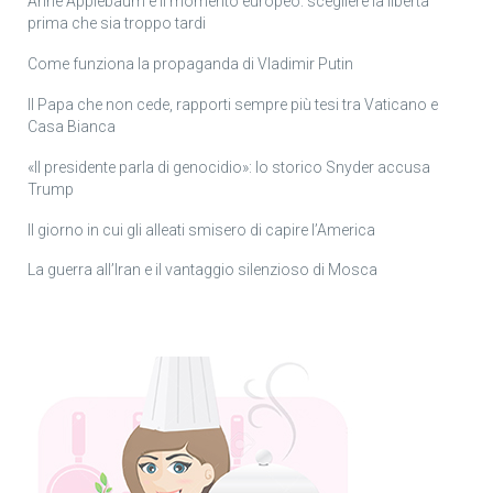
Anne Applebaum e il momento europeo: scegliere la libertà
prima che sia troppo tardi
Come funziona la propaganda di Vladimir Putin
Il Papa che non cede, rapporti sempre più tesi tra Vaticano e
Casa Bianca
«Il presidente parla di genocidio»: lo storico Snyder accusa
Trump
Il giorno in cui gli alleati smisero di capire l’America
La guerra all’Iran e il vantaggio silenzioso di Mosca