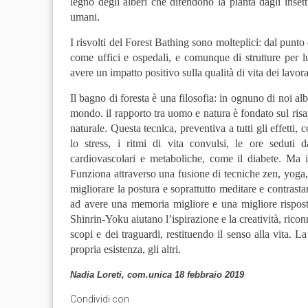
legno degli alberi che difendono la pianta dagli inset
umani.
I risvolti del Forest Bathing sono molteplici: dal punto d
come uffici e ospedali, e comunque di strutture per l
avere un impatto positivo sulla qualità di vita dei lavora
Il bagno di foresta è una filosofia: in ognuno di noi alb
mondo. il rapporto tra uomo e natura è fondato sul ri
naturale. Questa tecnica, preventiva a tutti gli effetti
lo stress, i ritmi di vita convulsi, le ore seduti
cardiovascolari e metaboliche, come il diabete. Ma 
Funziona attraverso una fusione di tecniche zen, yoga, 
migliorare la postura e soprattutto meditare e contrastar
ad avere una memoria migliore e una migliore risposta 
Shinrin-Yoku aiutano l’ispirazione e la creatività, riconn
scopi e dei traguardi, restituendo il senso alla vita. La
propria esistenza, gli altri.
Nadia Loreti, com.unica 18 febbraio 2019
Condividi con