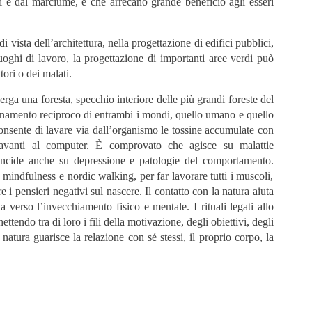
ti e dal marciume, e che arrecano grande beneficio agli esseri
i vista dell’architettura, nella progettazione di edifici pubblici,
uoghi di lavoro, la progettazione di importanti aree verdi può
tori o dei malati.
erga una foresta, specchio interiore delle più grandi foreste del
sanamento reciproco di entrambi i mondi, quello umano e quello
, consente di lavare via dall’organismo le tossine accumulate con
 davanti al computer. È comprovato che agisce su malattie
incide anche su depressione e patologie del comportamento.
mindfulness e nordic walking, per far lavorare tutti i muscoli,
e i pensieri negativi sul nascere. Il contatto con la natura aiuta
verso l’invecchiamento fisico e mentale. I rituali legati allo
ettendo tra di loro i fili della motivazione, degli obiettivi, degli
 natura guarisce la relazione con sé stessi, il proprio corpo, la