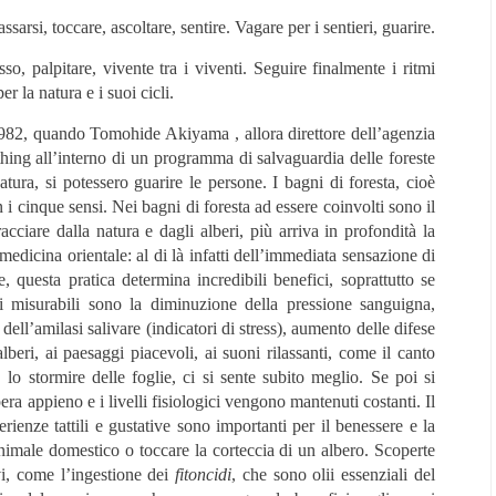
assarsi, toccare, ascoltare, sentire. Vagare per i sentieri, guarire.
so, palpitare, vivente tra i viventi. Seguire finalmente i ritmi
r la natura e i suoi cicli.
1982, quando Tomohide Akiyama , allora direttore dell’agenzia
thing all’interno di un programma di salvaguardia delle foreste
natura, si potessero guarire le persone. I bagni di foresta, cioè
 i cinque sensi. Nei bagni di foresta ad essere coinvolti sono il
racciare dalla natura e dagli alberi, più arriva in profondità la
edicina orientale: al di là infatti dell’immediata sensazione di
 questa pratica determina incredibili benefici, soprattutto se
ci misurabili sono la diminuzione della pressione sanguigna,
 dell’amilasi salivare (indicatori di stress), aumento delle difese
lberi, ai paesaggi piacevoli, ai suoni rilassanti, come il canto
, lo stormire delle foglie, ci si sente subito meglio. Se poi si
upera appieno e i livelli fisiologici vengono mantenuti costanti. Il
rienze tattili e gustative sono importanti per il benessere e la
nimale domestico o toccare la corteccia di un albero. Scoperte
ivi, come l’ingestione dei
fitoncidi
, che sono olii essenziali del