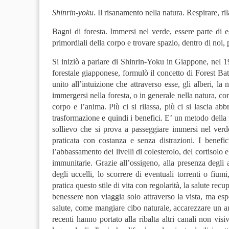
Shinrin-yoku
. Il risanamento nella natura. Respirare, ril
Bagni di foresta. Immersi nel verde, essere parte di es
primordiali della corpo e trovare spazio, dentro di noi, pe
Si iniziò a parlare di Shinrin-Yoku in Giappone, nel 
forestale giapponese, formulò il concetto di Forest Ba
unito all’intuizione che attraverso esse, gli alberi, la 
immergersi nella foresta, o in generale nella natura, con
corpo e l’anima. Più ci si rilassa, più ci si lascia abb
trasformazione e quindi i benefici. E’ un metodo della m
sollievo che si prova a passeggiare immersi nel verde,
praticata con costanza e senza distrazioni. I benefi
l’abbassamento dei livelli di colesterolo, del cortisolo e
immunitarie. Grazie all’ossigeno, alla presenza degli a
degli uccelli, lo scorrere di eventuali torrenti o fiumi
pratica questo stile di vita con regolarità, la salute rec
benessere non viaggia solo attraverso la vista, ma espe
salute, come mangiare cibo naturale, accarezzare un a
recenti hanno portato alla ribalta altri canali non vis