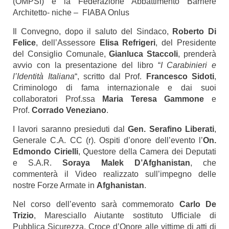
(OMPSI) e la Federazione Abbattimento Barriere
Architetto- niche – FIABA Onlus
Il Convegno, dopo il saluto del Sindaco,
Roberto Di
Felice
, dell’Assessore
Elisa Refrigeri
, del Presidente
del Consiglio Comunale,
Gianluca Staccoli
, prenderà
avvio con la presentazione del libro “
I Carabinieri e
l’Identità Italiana
“, scritto dal Prof.
Francesco Sidoti
,
Criminologo di fama internazionale e dai suoi
collaboratori Prof.ssa
Maria Teresa Gammone
e
Prof.
Corrado Veneziano
.
I lavori saranno presieduti dal
Gen. Serafino Liberati
,
Generale C.A. CC (r). Ospiti d’onore dell’evento l’
On.
Edmondo Cirielli
, Questore della Camera dei Deputati
e S.A.R.
Soraya Malek D’Afghanistan
, che
commenterà il Video realizzato sull’impegno delle
nostre Forze Armate in
Afghanistan
.
Nel corso dell’evento sarà commemorato
Carlo De
Trizio
, Maresciallo Aiutante sostituto Ufficiale di
Pubblica Sicurezza, Croce d’Onore alle vittime di atti di