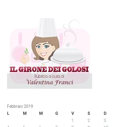
Febbraio 2019
L
M
M
G
V
S
D
1
2
3