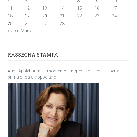
4
5
6
7
8
9
10
11
12
13
14
15
16
17
18
19
20
21
22
23
24
25
26
27
28
« Gen
Mar »
RASSEGNA STAMPA
Anne Applebaum e il momento europeo: scegliere la libertà
prima che sia troppo tardi