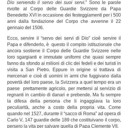
Dio servendo il servo dei suoi servi.
” Sono le parole
rivolte al Corpo delle Guardie Svizzere da Papa
Benedetto XVI in occasione dei festeggiamenti per i 500
anni dalla fondazione del Corpo che avvenne il 22
gennaio del 1506.
Ecco, servire il “servo dei servi di Dio” cioè servire il
Papa e difenderlo, è questo il compito istituzionale che
ancora sostiene il Corpo delle Guardie Svizzere nelle
loro sgargianti e immutate uniformi che quasi sempre
fanno da sfondo ai milioni di clic dei fedeli e dei turisti in
visita a San Pietro. Eppure in origine si trattava di
mercenari e cioè di uomini in armi che fuggivano dalla
povertà del loro paese, la Svizzera a quel tempo era un
paese prettamente agricolo, per mettersi al servizio di
regnanti in cambio di danari e prebende. Ma fu sempre
la difesa della persona che li ingaggiava la loro
peculiarità, anche a costo della propria vita. Come
quando nel 1527, durante il “sacco di Roma” ad opera di
Carlo V, 147 guardie delle 189 che costituivano il corpo,
persero la vita per salvare quella di Papa Clemente VII.