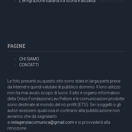
L’emigrazione italiana tra storia e attualità
1 Agosto 2026
PAGINE
CHI SIAMO
CONTATTI
Le foto presenti su questo sito sono state in larga parte prese
da Internet e quindi valutate di pubblico dominio. Il loro utilizzo
non ha mai avuto scopo di lucro. Il sito è organo informativo
della Onlus Fondazione Levi Pelloni e le comunicazioni prodotte
sono destinate al mondo del no profit (ETS). Se i soggetti o gli
autori avessero qualcosa in contrario alla pubblicazione non
avranno che da segnalarlo
a
redagenziacomunica@gmail.com
e si provvederà alla
rimozione.