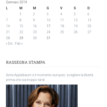
Gennaio 2019
L
M
M
G
V
S
D
1
2
3
4
5
6
7
8
9
10
11
12
13
14
15
16
17
18
19
20
21
22
23
24
25
26
27
28
29
30
31
« Dic
Feb »
RASSEGNA STAMPA
Anne Applebaum e il momento europeo: scegliere la libertà
prima che sia troppo tardi