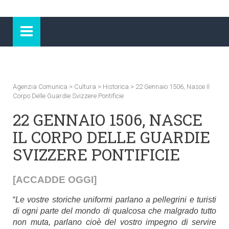
Agenzia Comunica
>
Cultura
>
Historica
>
22 Gennaio 1506, Nasce Il
Corpo Delle Guardie Svizzere Pontificie
22 GENNAIO 1506, NASCE
IL CORPO DELLE GUARDIE
SVIZZERE PONTIFICIE
[ACCADDE OGGI]
“
Le vostre storiche uniformi parlano a pellegrini e turisti
di ogni parte del mondo di qualcosa che malgrado tutto
non muta, parlano cioè del vostro impegno di servire