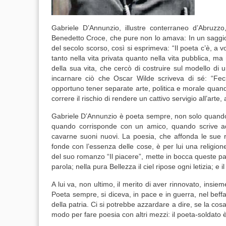
Gabriele D’Annunzio
, illustre conterraneo d’Abruz
Benedetto Croce
, che pure non lo amava: In un saggio 
del secolo scorso, così si esprimeva: “Il poeta c’è, a
tanto nella vita privata quanto nella vita pubblica, m
della sua vita, che cercò di costruire sul modello di u
incarnare ciò che
Oscar Wilde
scriveva di sé: “Feci 
opportuno tener separate arte, politica e morale quando
correre il rischio di rendere un cattivo servigio all’arte, 
Gabriele D’Annunzio
è poeta sempre, non solo quand
quando corrisponde con un amico, quando scrive ad
cavarne suoni nuovi. La poesia, che affonda le sue ra
fonde con l’essenza delle cose, è per lui una religion
del suo romanzo “
Il piacere
”, mette in bocca queste par
parola; nella pura Bellezza il ciel ripose ogni letizia; e i
A lui va, non ultimo, il merito di aver rinnovato, insie
Poeta sempre, si diceva, in pace e in guerra, nel beff
della patria. Ci si potrebbe azzardare a dire, se la co
modo per fare poesia con altri mezzi: il poeta-soldato 