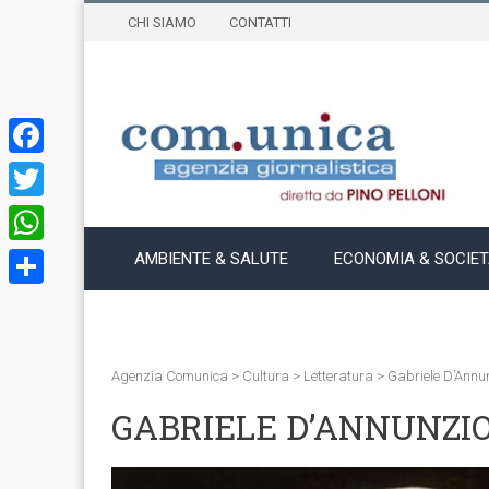
CHI SIAMO
CONTATTI
Facebook
Twitter
WhatsApp
AMBIENTE & SALUTE
ECONOMIA & SOCIE
Condividi
Agenzia Comunica
>
Cultura
>
Letteratura
>
Gabriele D’Annun
GABRIELE D’ANNUNZIO 