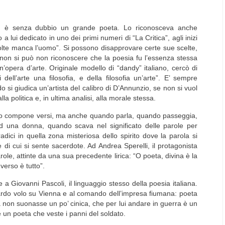
zo, è senza dubbio un grande poeta. Lo riconosceva anche
a lui dedicato in uno dei primi numeri di “
La Critica
”, agli inizi
 volte manca l’uomo”. Si possono disapprovare certe sue scelte,
a non si può non riconoscere che la poesia fu l’essenza stessa
n’opera d’arte. Originale modello di “
dandy
” italiano, cercò di
dell’arte una filosofia, e della filosofia un’arte”. E’ sempre
 si giudica un’artista del calibro di D’Annunzio, se non si vuol
alla politica e, in ultima analisi, alla morale stessa.
o compone versi, ma anche quando parla, quando passeggia,
 una donna, quando scava nel significato delle parole per
dici in quella zona misteriosa dello spirito dove la parola si
e di cui si sente sacerdote. Ad
Andrea
Sperelli
, il protagonista
ole, attinte da una sua precedente lirica: “
O poeta, divina è la
l verso è tutto
”
.
me a
Giovanni
Pascoli
, il linguaggio stesso della poesia italiana.
ardo volo su
Vienna
e al comando dell’impresa fiumana: poeta
sa non suonasse un po’ cinica, che per lui andare in guerra è un
è un poeta che veste i panni del soldato.