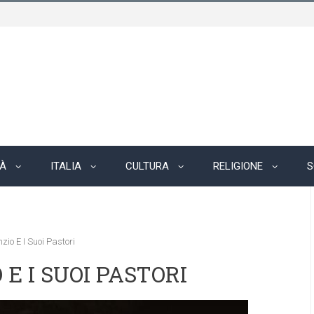
TÀ
ITALIA
CULTURA
RELIGIONE
S
zio E I Suoi Pastori
E I SUOI PASTORI