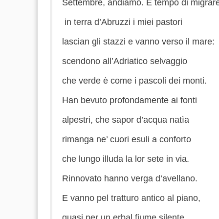
Settembre, andiamo. È tempo di migrare
in terra d’Abruzzi i miei pastori
lascian
gli stazzi e vanno verso il mare:
scendono
all’Adriatico selvaggio
che
verde è come i pascoli dei monti.
Han bevuto profondamente ai fonti
alpestri
, che sapor d’acqua
natìa
rimanga
ne’ cuori esuli a conforto
che
lungo illuda la lor sete in via.
Rinnovato hanno verga d’avellano.
E vanno pel tratturo antico al piano,
quasi
per un
erbal
fiume silente