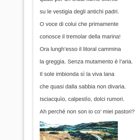
su
le vestigia degli antichi padri.
O voce di colui che primamente
c
onosce
il tremolar della marina
!
Ora
lungh’esso
il
litoral
cammina
la
greggia. Senza mutamento è l’aria.
Il sole imbionda sì la viva lana
che
quasi dalla sabbia non divaria.
Isciacquìo
,
calpestìo
, dolci rumori.
Ah perché non son io co’ miei pastori?