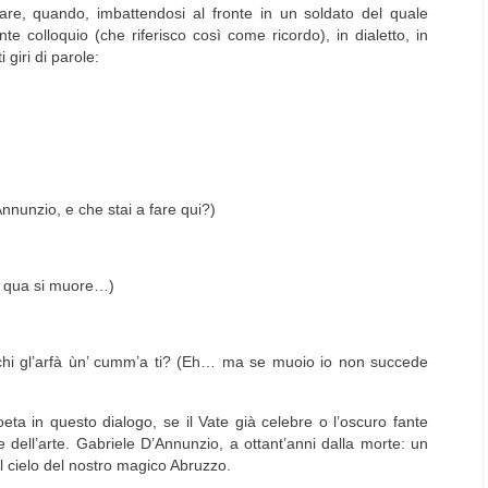
are, quando, imbattendosi al fronte in un soldato del quale
e colloquio (che riferisco così come ricordo), in dialetto, in
 giri di parole:
nunzio, e che stai a fare qui?)
hé qua si muore…)
hi gl’
arfà
ùn
’
cumm’a
ti?
(Eh… ma se muoio io non succede
oeta in questo dialogo, se il Vate già celebre o l’oscuro fante
e dell’arte.
Gabriele D’Annunzio
, a ottant’anni dalla morte: un
 il cielo del nostro magico
Abruzzo
.