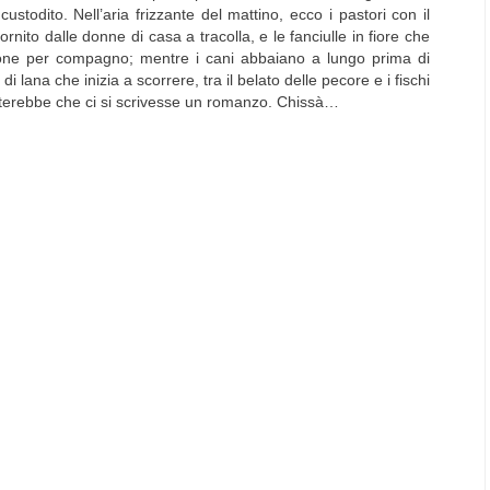
stodito. Nell’aria frizzante del mattino, ecco i pastori con il
fornito dalle donne di casa a tracolla, e le fanciulle in fiore che
stone per compagno; mentre i cani abbaiano a lungo prima di
di lana che inizia a scorrere, tra il belato delle pecore e i fischi
iterebbe che ci si scrivesse un romanzo. Chissà…