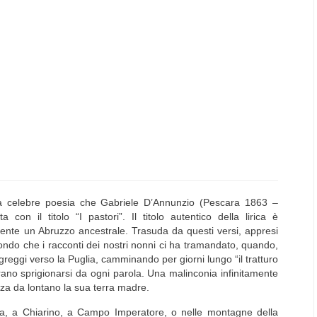
una celebre poesia che
Gabriele
D’Annunzio
(Pescara 1863 –
a con il titolo “
I pastori
”. Il titolo autentico della lirica è
 mente un
Abruzzo
ancestrale. Trasuda da questi versi, appresi
ondo che i racconti dei nostri nonni ci ha tramandato, quando,
greggi verso la Puglia, camminando per giorni lungo “il tratturo
rano sprigionarsi da ogni parola. Una malinconia infinitamente
za da lontano la sua terra madre.
a
, a
Chiarino
, a
Campo Imperatore
, o nelle montagne della