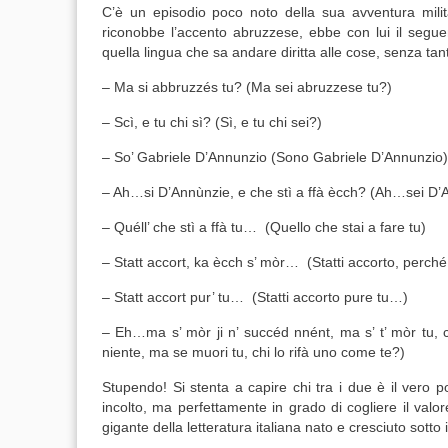
C’è un episodio poco noto della sua avventura milit
riconobbe l’accento abruzzese, ebbe con lui il seguent
quella lingua che sa andare diritta alle cose, senza tanti
–
Ma si
abbruzzés
tu?
(Ma sei abruzzese tu?)
–
Scì
, e tu chi sì?
(Sì, e tu chi sei?)
– So’ Gabriele D’Annunzio
(Sono Gabriele D’Annunzio)
– Ah…si D’
Annùnzie
, e che
stì
a
ffà
ècch
?
(Ah…sei D’An
–
Quéll
’ che
stì
a
ffà
tu…
(Quello che stai a fare tu)
–
Statt
accort
, ka
ècch
s’
mòr
…
(Statti accorto, perc
–
Statt
accort
pur’ tu…
(Statti accorto pure tu…)
– Eh…ma s’
mòr
ji
n’
succéd
nnént
, ma s’ t’
mòr
tu, c
niente, ma se muori tu, chi lo rifà uno come te?)
Stupendo! Si stenta a capire chi tra i due è il vero p
incolto, ma perfettamente in grado di cogliere il valor
gigante della letteratura italiana nato e cresciuto sotto