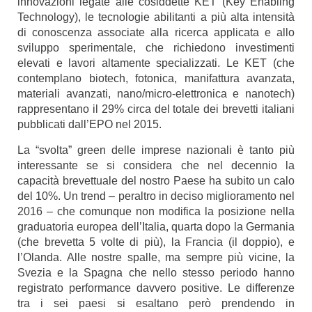
innovazioni legate alle cosiddette KET (Key Enabling
Technology), le tecnologie abilitanti a più alta intensità
di conoscenza associate alla ricerca applicata e allo
sviluppo sperimentale, che richiedono investimenti
elevati e lavori altamente specializzati. Le KET (che
contemplano biotech, fotonica, manifattura avanzata,
materiali avanzati, nano/micro-elettronica e nanotech)
rappresentano il 29% circa del totale dei brevetti italiani
pubblicati dall’EPO nel 2015.
La “svolta” green delle imprese nazionali è tanto più
interessante se si considera che nel decennio la
capacità brevettuale del nostro Paese ha subito un calo
del 10%. Un trend – peraltro in deciso miglioramento nel
2016 – che comunque non modifica la posizione nella
graduatoria europea dell’Italia, quarta dopo la Germania
(che brevetta 5 volte di più), la Francia (il doppio), e
l’Olanda. Alle nostre spalle, ma sempre più vicine, la
Svezia e la Spagna che nello stesso periodo hanno
registrato performance davvero positive.
Le differenze
tra i sei paesi si esaltano però prendendo in