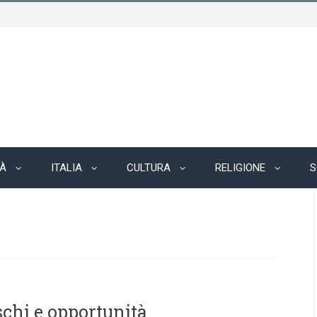
TÀ
ITALIA
CULTURA
RELIGIONE
S
ischi e opportunità