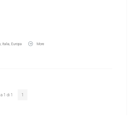
o
,
Italia
,
Europa
More
a 1 di 1
1