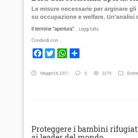
Le misure necessarie per arginare gli 
su occupazione e welfare. Un’analisi
Il termine “apertura”
…
Leggi tutto
Condividi con
Facebook
Twitter
WhatsApp
Condividi
Maggio 26, 2017
0
2270
Econom
Proteggere i bambini rifugiati
ai leader del mondo