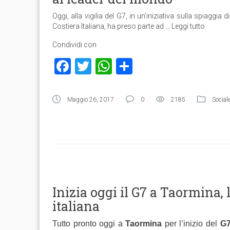
Oggi, alla vigilia del G7, in un’iniziativa sulla spiaggi
Costiera Italiana, ha preso parte ad …
Leggi tutto
Condividi con
Facebook
Twitter
WhatsApp
Condividi
Maggio 26, 2017
0
2185
Social
Inizia oggi il G7 a Taormina,
italiana
Tutto pronto oggi a
Taormina
per l’inizio del
G