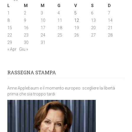
L
M
M
G
V
S
D
1
2
3
4
5
6
7
8
9
10
11
12
13
14
15
16
17
18
19
20
21
22
23
24
25
26
27
28
29
30
31
« Apr
Giu »
RASSEGNA STAMPA
Anne Applebaum e il momento europeo: scegliere la libertà
prima che sia troppo tardi