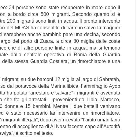
eo: 34 persone sono state recuperate in mare dopo il
, con a bordo circa 500 migranti. Secondo quanto si è
re 200 migranti sono finiti in acqua. Il pronto intervento
nix del MOAS ha consentito di trarre in salvo la maggior
me ci sarebbero anche bambini: pare una decina, secondo
 largo del porto di Zuara, a circa 30 miglia dalle coste
ricerche di altre persone finite in acqua, ma si temono
nate dalla centrale operativa di Roma della Guardia
, della stessa Guardia Costiera, un rimorchiatore e una
7 migranti su due barconi 12 miglia al largo di Sabratah,
uso dal portavoce della Marina libica, l’ammiraglio Ayob
 ha potuto “arrestare e salvare” i migranti è avvenuta
do che fra gli arrestati – provenienti da Libia, Marocco,
0 donne e 15 bambini. Mentre i due battelli venivano
 ed è stato necessario far intervenire un rimorchiatore.
i migranti illegali”, dopo aver ricevuto “l’aiuto umanitario
entro di accoglienza di Al Nasr facente capo all’Autorità
wiya”, è scritto nel testo.