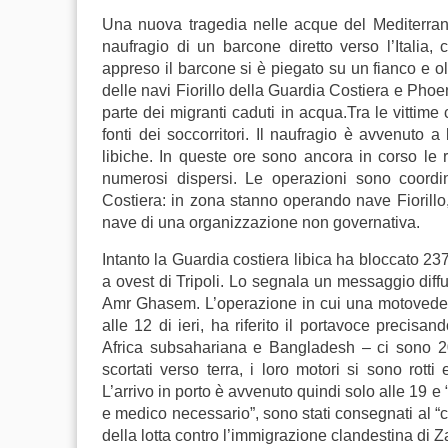
Una nuova tragedia nelle acque del Mediterran
naufragio di un barcone diretto verso l’Italia
appreso il barcone si è piegato su un fianco e olt
delle navi Fiorillo della Guardia Costiera e Phoe
parte dei migranti caduti in acqua.Tra le vitti
fonti dei soccorritori. Il naufragio è avvenuto a
libiche. In queste ore sono ancora in corso le 
numerosi dispersi. Le operazioni sono coordi
Costiera: in zona stanno operando nave Fiorillo
nave di una organizzazione non governativa.
Intanto la Guardia costiera libica ha bloccato 23
a ovest di Tripoli. Lo segnala un messaggio diff
Amr Ghasem. L’operazione in cui una motovedetta
alle 12 di ieri, ha riferito il portavoce precisan
Africa subsahariana e Bangladesh – ci sono 2
scortati verso terra, i loro motori si sono rotti
L’arrivo in porto è avvenuto quindi solo alle 19 e “
e medico necessario”, sono stati consegnati al “c
della lotta contro l’immigrazione clandestina di Za