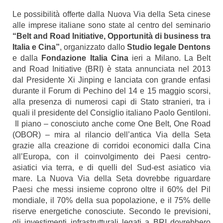
Le possibilità offerte dalla Nuova Via della Seta cinese
alle imprese italiane sono state al centro del seminario
“Belt and Road Initiative, Opportunità di business tra
Italia e Cina”
, organizzato dallo
Studio legale Dentons
e dalla
Fondazione Italia Cina
ieri a Milano. La Belt
and Road Initiative (BRI) è stata annunciata nel 2013
dal Presidente Xi Jinping e lanciata con grande enfasi
durante il Forum di Pechino del 14 e 15 maggio scorsi,
alla presenza di numerosi capi di Stato stranieri, tra i
quali il presidente del Consiglio italiano Paolo Gentiloni.
Il piano – conosciuto anche come One Belt, One Road
(OBOR) – mira al rilancio dell’antica Via della Seta
grazie alla creazione di corridoi economici dalla Cina
all’Europa, con il coinvolgimento dei Paesi centro-
asiatici via terra, e di quelli del Sud-est asiatico via
mare. La Nuova Via della Seta dovrebbe riguardare
Paesi che messi insieme coprono oltre il 60% del Pil
mondiale, il 70% della sua popolazione, e il 75% delle
riserve energetiche conosciute. Secondo le previsioni,
gli investimenti infrastrutturali legati a BRI dovrebbero