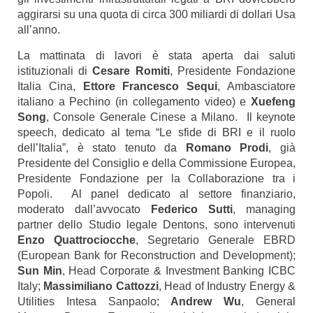
aggirarsi su una quota di circa 300 miliardi di dollari Usa
all’anno.
La mattinata di lavori è stata aperta dai saluti
istituzionali di
Cesare Romiti
, Presidente Fondazione
Italia Cina,
Ettore Francesco Sequi
, Ambasciatore
italiano a Pechino (in collegamento video) e
Xuefeng
Song
, Console Generale Cinese a Milano. Il keynote
speech, dedicato al tema “Le sfide di BRI e il ruolo
dell’Italia”, è stato tenuto da
Romano Prodi
, già
Presidente del Consiglio e della Commissione Europea,
Presidente Fondazione per la Collaborazione tra i
Popoli. Al panel dedicato al settore finanziario,
moderato dall’avvocato
Federico Sutti
, managing
partner dello Studio legale Dentons, sono intervenuti
Enzo Quattrociocche
, Segretario Generale EBRD
(European Bank for Reconstruction and Development);
Sun Min
, Head Corporate & Investment Banking ICBC
Italy;
Massimiliano Cattozzi
, Head of Industry Energy &
Utilities Intesa Sanpaolo;
Andrew Wu
, General