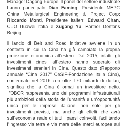
Manager Dagong Europe. ll panel del settore industriale
hanno partecipato
Diao Faming
, Presidente MEPC
China Metallurgical Engineering & Project Corp;
Riccardo Monti
, Presidente Italferr;
Edward Chan
,
CEO Huawei Italia e
Xugang Yu
, Partner Dentons
Beijing.
Il lancio di Belt and Road Initiative avviene in un
contesto in cui la Cina ha già cambiato la propria
proiezione economica all’estero. Dal 2015, infatti, gli
investimenti cinesi all’estero hanno superato gli
investimenti stranieri in Cina. Questo dato (Rapporto
annuale “Cina 2017” CeSIF-Fondazione Italia Cina),
confermato nel 2016 con oltre 170 miliardi di dollari,
significa che la Cina è ormai un investitore netto.
“OBOR rappresenta uno dei programmi infrastrutturali
più ambiziosi della storia dell’umanità e un’opportunità
unica per le imprese italiane, non solo per gli
investimenti previsti, ma anche gli effetti che avrà
sull’economia reale di tutti i paesi coinvolti, facilitando
l’ingresso via terra e via mare delle merci europee sul